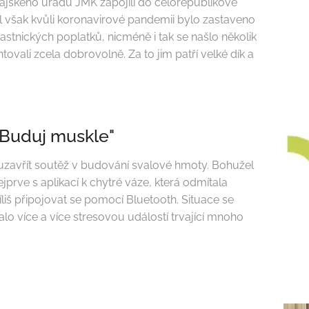
rajského úřadu JMK zapojili do celorepublikové
 však kvůli koronavirové pandemii bylo zastaveno
tnických poplatků, nicméně i tak se našlo několik
ovali zcela dobrovolně. Za to jim patří velké dík a
"Buduj muskle"
 uzavřít soutěž v budování svalové hmoty. Bohužel
ejprve s aplikací k chytré váze, která odmítala
íliš připojovat se pomocí Bluetooth. Situace se
lo více a více stresovou událostí trvající mnoho