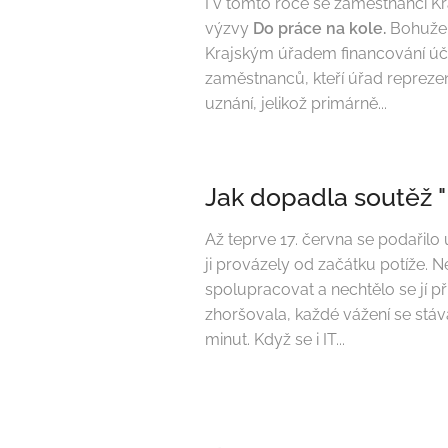
I v tomto roce se zaměstnanci K
výzvy
Do práce na kole.
Bohužel
Krajským úřadem financování účas
zaměstnanců, kteří úřad reprezent
uznání, jelikož primárně...
Jak dopadla soutěž 
Až teprve 17. června se podařilo
ji provázely od začátku potíže. N
spolupracovat a nechtělo se jí př
zhoršovala, každé vážení se stáva
minut. Když se i IT...