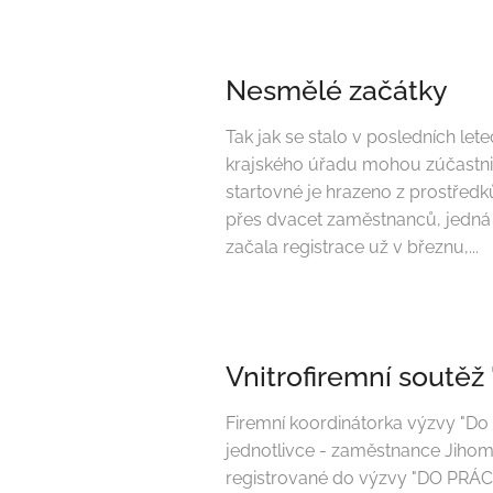
Nesmělé začátky
Tak jak se stalo v posledních let
krajského úřadu mohou zúčastnit 
startovné je hrazeno z prostředk
přes dvacet zaměstnanců, jedná s
začala registrace už v březnu,...
Vnitrofiremní soutěž
Firemní koordinátorka výzvy "Do 
jednotlivce - zaměstnance Jihom
registrované do výzvy "DO PRÁC