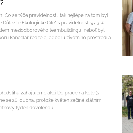
?
 Co se týče pravidelnosti, tak nejlépe na tom byl
ležité Ekologické Cíle" s pravidelností 97,3 %.
ladem meziodborového teambuildingu, neboť byl
ru kancelář ředitele, odboru životního prostředí a
předstihu zahajujeme akci Do práce na kole (s
e se 26. dubna, protože květen začíná státním
větnový týden dovolenou.