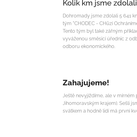
Kolik km jsme zdolali
Dohromady jsme zdolali 5 641 km!
tým "CHODEC - CHůzí Ochráníme Dů
Tento tým byl také zářným přík
vyváženou směsicí úřednic z odbo
odboru ekonomického.
Zahajujeme!
Ještě nevyjíždíme, ale v mírném 
Jihomoravským krajem). Sešli jsm
svátkem a hodně lidí má první k