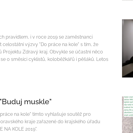
ech pravidlem, i v roce 2019 se zaměstnanci
celostátní výzvy "Do práce na kole" s tím, že
ů Projektu Zdravý kraj. Obvykle se účastní něco
e o směsici cyklistů, koloběžkářů i pěšáků. Letos
 "Buduj muskle"
práce na kole" tímto vyhlašuje soutěž pro
oravského kraje zařazené do krajského úřadu
E NA KOLE 2019".