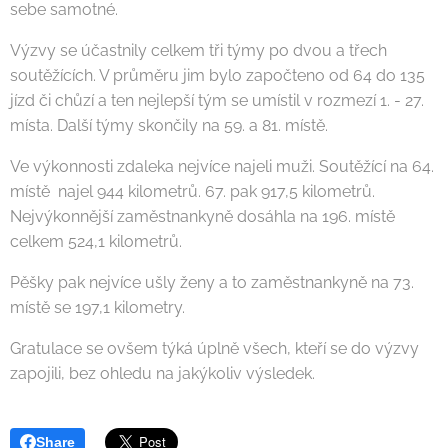
sebe samotné.
Výzvy se účastnily celkem tři týmy po dvou a třech
soutěžících. V průměru jim bylo započteno od 64 do 135
jízd či chůzí a ten nejlepší tým se umístil v rozmezí 1. - 27.
místa. Další týmy skončily na 59. a 81. místě.
Ve výkonnosti zdaleka nejvíce najeli muži. Soutěžící na 64.
místě najel 944 kilometrů. 67. pak 917,5 kilometrů.
Nejvýkonnější zaměstnankyně dosáhla na 196. místě
celkem 524,1 kilometrů.
Pěšky pak nejvíce ušly ženy a to zaměstnankyně na 73.
místě se 197,1 kilometry.
Gratulace se ovšem týká úplně všech, kteří se do výzvy
zapojili, bez ohledu na jakýkoliv výsledek.
Share