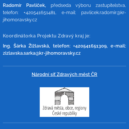
Radomír Pavlíček,
předseda výboru zastupitelstva,
telefon: +420541651481, e-mail: pavlicek.radomir@kr-
jihomoravsky.cz
Koordinátorka Projektu Zdravý kraj je:
Ing. Šárka Žižlavská, telefon: +420541651309, e-mail:
zizlavska.sarka@kr-jihomoravsky.cz
Národní síť Zdravých měst ČR