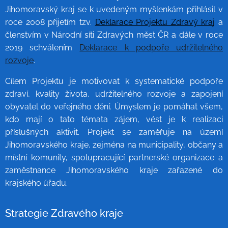
Jihomoravský kraj se k uvedeným myšlenkám přihlásil v
roce 2008 přijetím tzv.
Deklarace Projektu Zdravý kra
j
a
členstvím v Národní síti Zdravých měst ČR a dále v roce
2019 schválením
Deklarace k podpoře udržitelného
rozvoje
.
Cílem Projektu je motivovat k systematické podpoře
zdraví, kvality života,
udržitelného rozvoje a zapojení
obyvatel do veřejného dění. Úmyslem je pomáhat všem,
kdo mají o tato témata zájem, vést je k realizaci
příslušných aktivit. Projekt se zaměřuje na území
Jihomoravského kraje, zejména na municipality, občany a
místní komunity, spolupracující partnerské organizace a
zaměstnance Jihomoravského kraje zařazené do
krajského úřadu.
Strategie Zdravého kraje