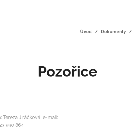
Úvod
Dokumenty
Pozořice
 Tereza Jiráčková, e-mail:
 723 990 864