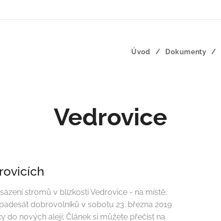
Úvod
Dokumenty
Vedrovice
rovicích
zení stromů v blízkosti Vedrovice - na místě,
ca padesát dobrovolníků v sobotu 23. března 2019
do nových alejí: Článek si můžete přečíst na