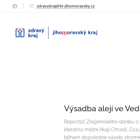
zdravykraj@kr-jihomoravsky.cz
Výsadba alejí ve Ved
Reportáž Znojemského deníku o sá
kterému místní říkají Chrastí. C
během dopoledne sázelo stromky 