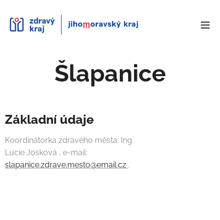
Šlapanice
Základní údaje
Koordinátorka zdravého města: Ing.
Lucie Josková , e-mail:
slapanice.zdrave.mesto@email.cz
.