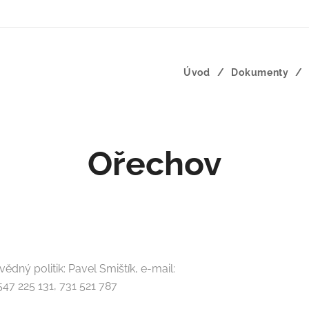
Úvod
Dokumenty
Ořechov
dný politik: Pavel Smištík, e-mail:
. 547 225 131, 731 521 787