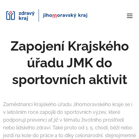
Zapojení Krajského
úřadu JMK do
sportovních aktivit
Zaměstnanci Krajského úřadu Jihomoravského kraje se i
v letošním roce zapojili do sportovních výzev, které
podporují prevenci ať již v tématu životního prostředí
nebo lidského zdraví. Také proto od 1. 5. chodí, běží nebo
jezdí na kole do práce a to díky celonárodní, stejnojmenné