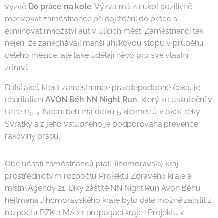
výzvě
Do práce na kole
. Výzva má za úkol pozitivně
motivovat zaměstnance při dojíždění do práce a
eliminovat množství aut v ulicích měst. Zaměstnanci tak
nejen, že zanechávají menší uhlíkovou stopu v průběhu
celého měsíce, ale také udělají něco pro své vlastní
zdraví.
Další akcí, která zaměstnance pravděpodobně čeká, je
charitativní
AVON Běh NN Night Run
, který se uskuteční v
Brně 15. 5. Noční běh má délku 5 kilometrů v okolí řeky
Svratky a z jeho vstupného je podporována prevence
rakoviny prsou.
Obě účasti zaměstnanců platí Jihomoravský kraj
prostřednictvím rozpočtu Projektu Zdravého kraje a
místní Agendy 21. Díky záštitě NN Night Run Avon Běhu
hejtmana Jihomoravského kraje bylo dále možné zajistit z
rozpočtu PZK a MA 21 propagaci kraje i Projektu v