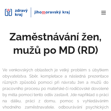
Zaměstnávání žen,
mužů po MD (RD)
Ve venkovských oblastech je velký problém s úbytkem
obyvatelstva. Sběr, kompletace a následná prezentace
různých způsobů pomoci při návratu žen a mužů do
pracovního procesu po mateřské či rodičovské dovolené
by měla pomoci tento odliv zastavit. Jde například o práci
na dálku, práci z domu, pomoc s vyhledáváním
vhodného zaměstnavatele, odbourávání psychických