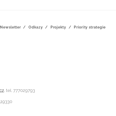
Newsletter
Odkazy
Projekty
Priority strategie
cz
, tel. 777029793
3519330