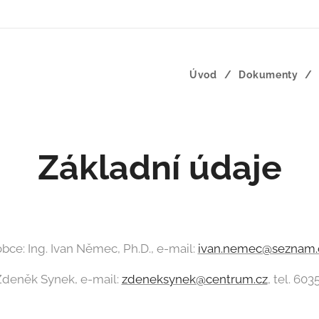
Úvod
Dokumenty
Základní údaje
bce: Ing. Ivan Němec, Ph.D., e-mail:
ivan.nemec@seznam.
Zdeněk Synek, e-mail:
zdeneksynek@centrum.cz
, tel. 60