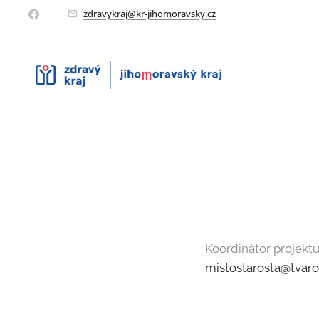
zdravykraj@kr-jihomoravsky.cz
Koordinátor projektu
mistostarosta@tvaro