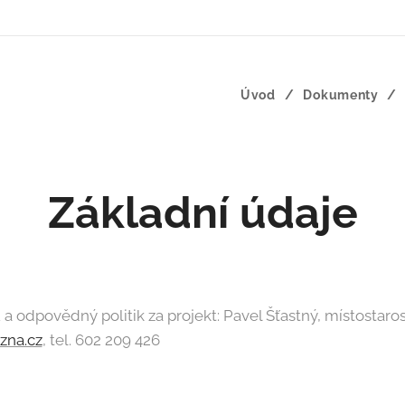
Úvod
Dokumenty
Základní údaje
 a odpovědný politik za projekt: Pavel Šťastný, místostaros
zna.cz
, tel. 602 209 426