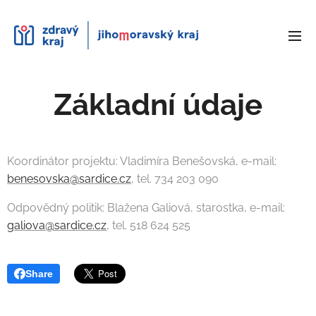
Základní údaje
Koordinátor projektu: Vladimíra Benešovská, e-mail:
benesovska@sardice.cz
, tel. 734 203 090
Odpovědný politik: Blažena Galiová, starostka, e-mail:
galiova@sardice.cz
, tel. 518 624 525
Share