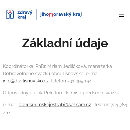
Základní údaje
Koordinátorka: PhDr. Miriam Jedličková, manažerka
Dobrovolného svazku obcí Tišnovsko, e-mail:
info@dsotisnovsko.cz
, telefon 731 499 194
Odpovědný politik: Petr Tomek, místopředseda svazku
e-mail:
obeckurimskejestrabi@seznam.cz
, telefon 724 384
757