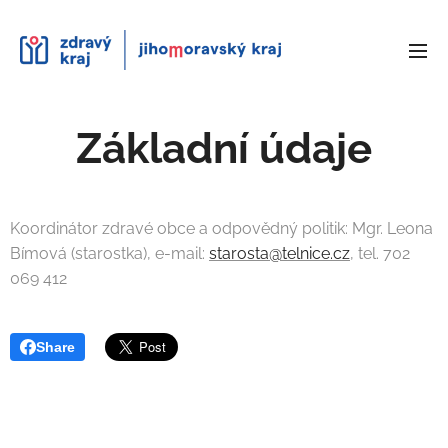
Základní údaje
Koordinátor zdravé obce a odpovědný politik: Mgr. Leona
Bímová (starostka), e-mail:
starosta@telnice.cz
, tel. 702
069 412
Share