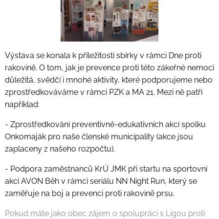
Výstava se konala k příležitosti sbírky v rámci Dne proti
rakovině. O tom, jak je prevence proti této zákeřné nemoci
důležitá, svědčí i mnohé aktivity, které podporujeme nebo
zprostředkováváme v rámci PZK a MA 21. Mezi ně patří
například:
- Zprostředkování preventivně-edukativních akcí spolku
Onkomaják pro naše členské municipality (akce jsou
zaplaceny z našeho rozpočtu).
- Podpora zaměstnanců KrÚ JMK při startu na sportovní
akcí AVON Běh v rámci seriálu NN Night Run, který se
zaměřuje na boj a prevenci proti rakovině prsu.
Pokud máte jako obec zájem o spolupráci s Ligou proti