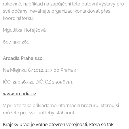
rakovině, například na zapůjčení této putovní výstavy pro
své občany, neváhejte organizaci kontaktovat přes
koordinátorku:
Mgr. Jitka Hořejšová
607 990 261
Arcadia Praha s.r.o.
Na Mlejnku 6/1012, 147 00 Praha 4
IČO: 25056751, DIČ: CZ 25056751
www.arcadia.cz
V příloze také přikládáme informační brožuru, kterou si
můžete pro své potřeby stáhnout.
Krajský úřad je volně otevřen veřejnosti, která se tak