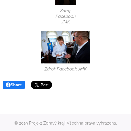
Zdroj:
Facebook
JMK
Zdroj: Facebook JMK
Share
© 2019 Projekt Zdravý kraj| Všechna práva vyhrazena.