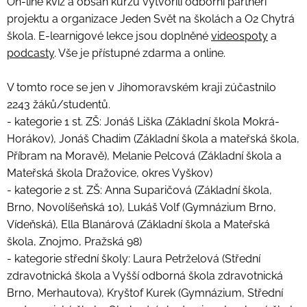
On-line kvíz a obsah kurzů vytvořili odborní partneři
projektu a organizace Jeden Svět na školách a O2 Chytrá
škola. E-learnigové lekce jsou doplněné
videospoty
a
podcasty
. Vše je přístupné zdarma a online.
V tomto roce se jen v Jihomoravském kraji zúčastnilo
2243 žáků/studentů.
- kategorie 1 st. ZŠ: Jonáš Liška (Základní škola Mokrá-
Horákov), Jonáš Chadim (Základní škola a mateřská škola,
Příbram na Moravě), Melanie Pelcová (Základní škola a
Mateřská škola Dražovice, okres Vyškov)
- kategorie 2 st. ZŠ: Anna Suparičová (Základní škola,
Brno, Novolíšeňská 10), Lukáš Volf (Gymnázium Brno,
Vídeňská), Ella Blanárová (Základní škola a Mateřská
škola, Znojmo, Pražská 98)
- kategorie střední školy: Laura Petrželová (Střední
zdravotnická škola a Vyšší odborná škola zdravotnická
Brno, Merhautova), Kryštof Kurek (Gymnázium, Střední