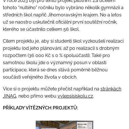
V roce 2023 byl pro tento projekt pilotním. Za účelem
tohoto "nultého" ročníku bylo vybráno několik gymnázií a
středních škol napříč Jihomoravským krajem. No a letos
už se naostro uskutečnil oficiální první soutěžní ročník,
kterého se účastnilo celkem 56 škol.
Cílem projektu je, aby si studenti škol vyzkoušeli realizaci
projektu (od jeho plánování, až po realizaci) s drobným
rozpočtem (36 000 Kč s 0 % spoluúčastí). Také pro
samotnou školu jde o významný posun v oblasti
participace, která se dnes stává poměrně běžnou
součástí veřejného života v obcích.
Více si o projektu můžete přečíst například na
stránkách
JINAG
, nebo přímo webu
vylepsisiskolu.cz
.
PŘÍKLADY VÍTĚZNÝCH PROJEKTŮ: