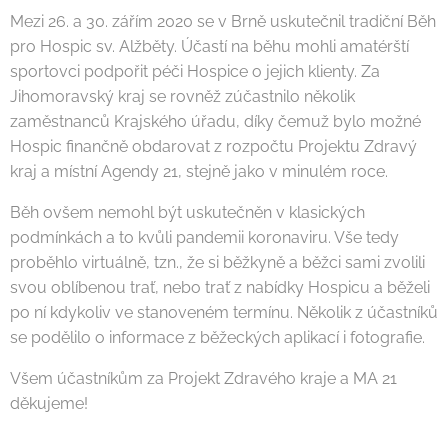
Mezi 26. a 30. zářím 2020 se v Brně uskutečnil tradiční Běh
pro Hospic sv. Alžběty. Účastí na běhu mohli amatérští
sportovci podpořit péči Hospice o jejich klienty. Za
Jihomoravský kraj se rovněž zúčastnilo několik
zaměstnanců Krajského úřadu, díky čemuž bylo možné
Hospic finančně obdarovat z rozpočtu Projektu Zdravý
kraj a místní Agendy 21, stejně jako v minulém roce.
Běh ovšem nemohl být uskutečněn v klasických
podmínkách a to kvůli pandemii koronaviru. Vše tedy
proběhlo virtuálně, tzn., že si běžkyně a běžci sami zvolili
svou oblíbenou trať, nebo trať z nabídky Hospicu a běželi
po ní kdykoliv ve stanoveném termínu. Několik z účastníků
se podělilo o informace z běžeckých aplikací i fotografie.
Všem účastníkům za Projekt Zdravého kraje a MA 21
děkujeme!