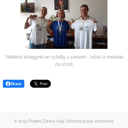
Některé kolegyně se vyfotily s cenami - tričko a medaile
za účast.
Share
© 2019 Projekt Zdravý kraj| Všechna práva vyhrazena.