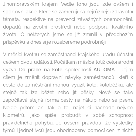
Jihomoravským krajem. Vedle toho jsou zde ovšem i
sportovní akce, které se zaměřují na nejrůznější zdravotní
témata, respektive na prevenci závažných onemocnění,
dopadů na životní prostředí nebo podporu kvalitního
života. O některých jsme se již zmínili v předchozím
příspěvku a dnes si je rozebereme podrobněji.
V měsíci květnu se zaměstnanci krajského úřadu účastní
celkem dvou událostí. Počátkem měsíce totiž celonárodní
výzva
Do práce na kole
společnosti
AUTOMAT
. Jejím
cílem je změnit dopravní návyky zaměstnanců, kteří k
cestě do zaměstnání mohou využít kolo, koloběžku, ale
stejně tak lze běžet nebo jít pěšky. Nově se také
započítává stejná forma cesty na nákup nebo se psem.
Nejde přitom ani tak o to, najet či nachodit nejvíce
kilometrů, jako spíše probudit v sobě schopnost
pravidelného pohybu. Je ovšem pravdou, že výsledky
týmů i jednotlivců jsou ohodnoceny pomocí cen, z nichž