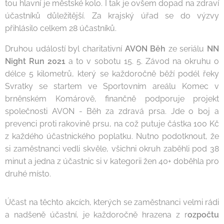
tou hlavní je městské kolo. I tak je ovšem dopad na zdraví
účastníků důležitější. Za krajský úřad se do výzvy
přihlásilo celkem 28 účastníků.
Druhou událostí byl charitativní
AVON Běh
ze seriálu
NN
Night Run 2021
a to v sobotu 15. 5.
Závod na okruhu o
délce 5 kilometrů, který se každoročně běží podél řeky
Svratky se startem ve Sportovním areálu Komec v
brněnském Komárově, finančně podporuje projekt
společnosti AVON - Běh za zdravá prsa. Jde o boj a
prevenci proti rakovině prsu, na což putuje částka 100 Kč
z každého účastnického poplatku. Nutno podotknout, že
si zaměstnanci vedli skvěle, všichni okruh zaběhli pod 38
minut a jedna z účastnic si v kategorii žen 40+ doběhla pro
druhé místo.
Účast na těchto akcích, kterých se zaměstnanci velmi rádi
a nadšeně účastní, je každoročně hrazena z r
ozpočtu