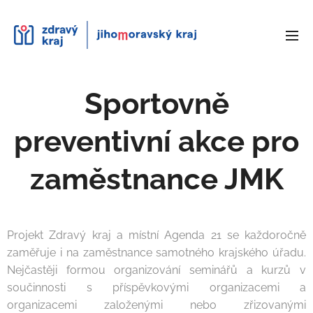
Sportovně
preventivní akce pro
zaměstnance JMK
Projekt Zdravý kraj a místní Agenda 21 se každoročně
zaměřuje i na zaměstnance samotného krajského úřadu.
Nejčastěji formou organizování seminářů a kurzů v
součinnosti s příspěvkovými organizacemi a
organizacemi založenými nebo zřizovanými