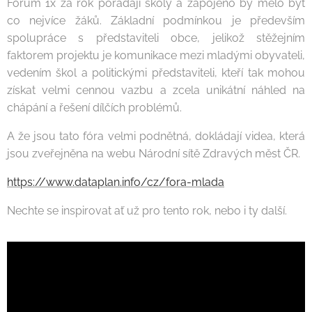
Fórum 1x za rok pořádají školy a zapojeno by mělo být
co nejvíce žáků. Základní podmínkou je především
spolupráce s představiteli obce, jelikož stěžejním
faktorem projektu je komunikace mezi mladými obyvateli,
vedením škol a politickými představiteli, kteří tak mohou
získat velmi cennou vazbu a zcela unikátní náhled na
chápání a řešení dílčích problémů.
A že jsou tato fóra velmi podnětná, dokládají videa, která
jsou zveřejněna na webu Národní sítě Zdravých měst ČR.
https://www.dataplan.info/cz/fora-mlada
Nechte se inspirovat ať už pro tento rok, nebo i ty další.