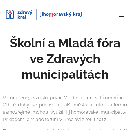
Školní a Mladá fóra
ve Zdravých
municipalitách
V roce 2015 vzniklo první Mladé fórum v Litomeřicích.
Od té doby se přidávala další města a tuto platformu
samozřejmě mohou využít i jihomoravské municipality.
Příkladem je Mladé fórum v Břeclavi z roku 2017.