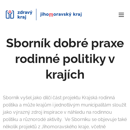
Sborník dobré praxe
rodinné politiky v
krajích
Sborník vyšel jako dílčí část projektu Krajská rodinná
politika a může krajům i jednotlivým municipalitám sloužit
jako výrazný zdroj inspirace v náhledu na rodinnou
politiku a různorodé aktivity. Ve Sborníku se objevuje také
několik projektů z Jihomoravského kraje, včetně