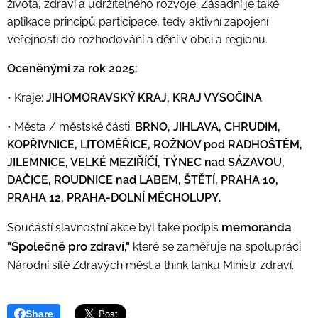
života, zdraví a udržitelného rozvoje. Zásadní je také
aplikace principů participace, tedy aktivní zapojení
veřejnosti do rozhodování a dění v obci a regionu.
Oceněnými za rok 2025:
• Kraje:
JIHOMORAVSKÝ KRAJ, KRAJ VYSOČINA
• Města / městské části:
BRNO, JIHLAVA, CHRUDIM,
KOPŘIVNICE, LITOMĚŘICE, ROŽNOV pod RADHOŠTĚM,
JILEMNICE, VELKÉ MEZIŘÍČÍ, TÝNEC nad SÁZAVOU,
DAČICE, ROUDNICE nad LABEM, ŠTĚTÍ, PRAHA 10,
PRAHA 12, PRAHA-DOLNÍ MĚCHOLUPY.
memoranda
Součástí slavnostní akce byl také podpis
"Společně pro zdraví,"
které se zaměřuje na spolupráci
Národní sítě Zdravých měst a think tanku Ministr zdraví.
Share