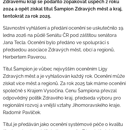
Zdravému kraji se podařilo zopakovat úspěch z roku
2024 a opět získal titul Šampion Zdravých měst a kraj,
tentokrát za rok 2025.
Slavnostní vyhlášení a předání ocenění se uskutečnilo 19.
ledna 2026 na půdě Senátu ČR pod záštitou senátora
Jana Tecla. Ocenění bylo předáno ve spolupráci s
předsedou asociace Zdravých měst, obcí a regionů,
Herbertem Paverou.
Titul Šampion je vůbec nejvyšším oceněním Ligy
Zdravých měst a je vyhlašován každý rok. Ocenění může
získat více měst a regionů. Za rok 2025 tak máme ocenění
společně s Krajem Vysočina
. Cenu Šampiona převzal
odpovědný politik Zdravého kraj, předseda výboru pro
regionální rozvoj a vnější vztahy Jihomoravského kraje,
Radomír Pavlíček.
Titul je předáván jako ocenění systémové péče o kvalitu