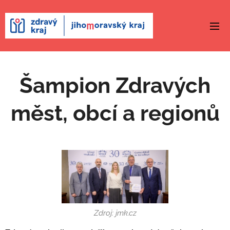
Šampion Zdravých
měst, obcí a regionů
Zdroj: jmk.cz