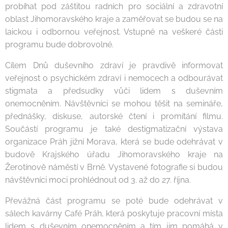
probíhat pod záštitou radních pro sociální a zdravotní
oblast Jihomoravského kraje a zaměřovat se budou se na
laickou i odbornou veřejnost. Vstupné na veškeré části
programu bude dobrovolné.
Cílem Dnů duševního zdraví je pravdivě informovat
veřejnost o psychickém zdraví i nemocech a odbourávat
stigmata a předsudky vůči lidem s duševním
onemocněním. Návštěvníci se mohou těšit na semináře,
přednášky, diskuse, autorské čtení i promítání filmu.
Součástí programu je také destigmatizační výstava
organizace Práh jižní Morava, která se bude odehrávat v
budově Krajského úřadu Jihomoravského kraje na
Žerotínově náměstí v Brně. Vystavené fotografie si budou
návštěvníci moci prohlédnout od 3. až do 27. října.
Převážná část programu se poté bude odehrávat v
sálech kavárny Café Práh, která poskytuje pracovní místa
lidem s duševním onemocněním a tím jim pomáhá v