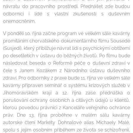
návratu do pracovního prostředí. Přednášet zde budou
odborníci i lidé s vlastní zkušeností s duševním
onemocněním.
V pondělí 10. října začne program ve velkém sále kavárny
promítáním chorvatského dokumentárního filmu Sousedé
(Susjedi), který přibližuje návrat lidí s psychickými obtížemi
po desetiletích v ústavu do běžných životů. Po filmu bude
následovat beseda o Reformě péče o duševní zdraví v
čele s Janem Kozákem z Národního ústavu duševního
zdraví. Pro odborníky z praxe bude 11. října ve velkém sále
kavárny připraven seminář o systému krizových služeb v
Jihomoravském kraji a 12. října zase přednáška o
porušování ochrany osobních a citlivých údajů u klientů,
kterou povedou právníci z Kanceláře veřejného ochránce
práv. Dne 13. října proběhne v malém sálu kavárny
autorské čtení Markéty Dohnalové alias Michaely Malé,
spolu s jejím osobním příběhem ze života se schizofrenií,