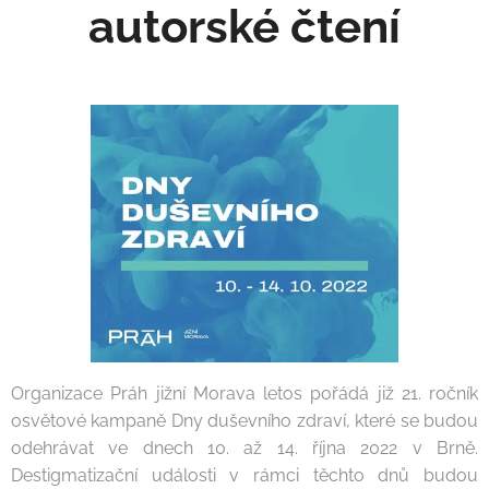
autorské čtení
Organizace Práh jižní Morava letos pořádá již 21. ročník
osvětové kampaně Dny duševního zdraví, které se budou
odehrávat ve dnech 10. až 14. října 2022 v Brně.
Destigmatizační události v rámci těchto dnů budou