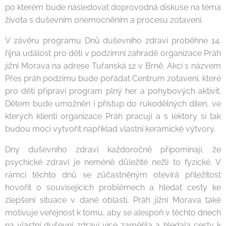
po kterém bude následovat doprovodná diskuse na téma
života s duševním onemocněním a procesu zotavení.
V závěru programu Dnů duševního zdraví proběhne 14.
října událost pro děti v podzimní zahradě organizace Práh
jižní Morava na adrese Tuřanská 12 v Brně. Akci s názvem
Přes práh podzimu bude pořádat Centrum zotavení, které
pro děti připraví program plný her a pohybových aktivit.
Dětem bude umožněn i přístup do rukodělných dílen, ve
kterých klienti organizace Práh pracují a s lektory si tak
budou moci vytvořit například vlastní keramické výtvory.
Dny duševního zdraví každoročně připomínají, že
psychické zdraví je neméně důležité nežli to fyzické. V
rámci těchto dnů se zúčastněným otevírá příležitost
hovořit o souvisejících problémech a hledat cesty ke
zlepšení situace v dané oblasti. Práh jižní Morava také
motivuje veřejnost k tomu, aby se alespoň v těchto dnech
na vlastní duševní zdraví více zaměřila a hledala cesty k