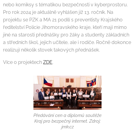
nebo komiksy s tématikou bezpečnosti v kyberprostoru.
Pro rok 2024 je aktuálně vyhlášen již 13. ročník. Na
projektu se PZK a MA 21 podílí s preventisty Krajského
ředitelství Policie Jihomoravského kraje, kteří mají mimo
jiné na starosti přednášky pro žáky a studenty základních
a středních škol, jejich učitele, ale i rodiče. Ročně dokonce
realizují několik stovek takových přednášek.
Více o projektech
ZDE
.
Předávání cen a diplomů soutěže
Kraj pro bezpečný internet. Zdroj:
jmk.cz