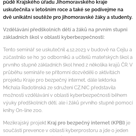
půdě Krajského úřadu Jihomoravského kraje
uskutečnila v letošním roce a také se podívejme na
dvě unikátní soutěže pro jihomoravské žáky a studenty.
Vzdělávání předškolních dětí a žáků na prvním stupni
základních škol v oblasti kyberbezpečnosti:
Tento seminář se uskutečnil 4.12.2023 v budově na Cejlu a
zúčastnilo se ho 30 odborníků a učitelů mateřských škol a
prvního stupně základních škol hned z několika krajů ČR. V
průběhu semináře se přítomní dozvěděli o aktivitách
projektu Kraje pro bezpečný internet, dále lektorka
Michala Radotínská ze sdružení CZ.NIC představila
možnosti vzdělávání v oblasti kyberbezpečnosti během
výuky předškolních dětí, ale i žáků prvního stupně pomocí
knihy On-line zoo.
Mezikrajský projekt
Kraj pro bezpečný interne
t (KPBI)
je
součástí prevence v oblasti kyberprostoru a jde o jeden