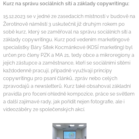
Kurz na správu sociálních sítí a základy copywritingu:
15.12.2023 se v jedné ze zasedacích místností v budově na
Žerotínově náměstí 3 uskutečnil již druhým rokem po
sobě kurz, který se zaměřoval na správu sociálních sítí a
základy copywritingu. Kurz pod vedením marketingové
specialistky Báry Sítek Kocmánkové (KOSÍ marketing) byl
určen pro členy PZK a MA 21, tedy obce a mikroregiony a
jejich zástupce a zaměstnance, kteří se sociálními sítěmi
každodenně pracují, případně využívají principy
copywritingu pro psaní článků, zpráv nebo celých
zpravodajů a newsletterů. Kurz také obsahoval základní
pravidla pro focení ohledně kompozice, práce se světlem
a další zajímavé rady, jak pořídit nejen fotografie, ale i
videozáběry ze společenských akcí.