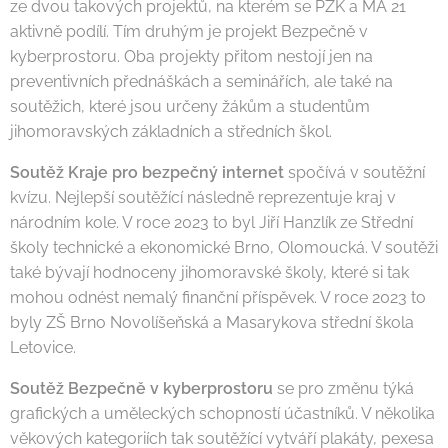
ze dvou takových projektů, na kterém se PZK a MA 21
aktivně podílí. Tím druhým je projekt Bezpečně v
kyberprostoru. Oba projekty přitom nestojí jen na
preventivních přednáškách a seminářích, ale také na
soutěžich, které jsou určeny žákům a studentům
jihomoravských základních a středních škol.
Soutěž Kraje pro bezpečný internet
spočívá v soutěžní
kvízu. Nejlepší soutěžící následně reprezentuje kraj v
národním kole. V roce 2023 to byl Jiří Hanzlík ze Střední
školy technické a ekonomické Brno, Olomoucká. V soutěži
také bývají hodnoceny jihomoravské školy, které si tak
mohou odnést nemalý finanční příspěvek. V roce 2023 to
byly ZŠ Brno Novolíšeňská a Masarykova střední škola
Letovice.
Soutěž Bezpečně v kyberprostoru
se pro změnu týká
grafických a uměleckých schopností účastníků. V několika
věkových kategoriích tak soutěžící vytváří plakáty, pexesa