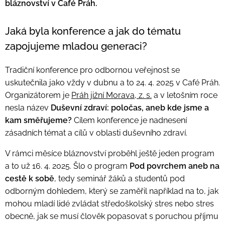
bláznovství v Café Práh.
Jaká byla konference a jak do tématu
zapojujeme mladou generaci?
Tradiční konference pro odbornou veřejnost se
uskutečnila jako vždy v dubnu a to 24. 4. 2025 v Café Práh.
Organizátorem je
Práh jižní Morava, z. s.
a v letošním roce
nesla název
Duševní zdraví: poločas, aneb kde jsme a
kam směřujeme?
Cílem konference je nadnesení
zásadních témat a cílů v oblasti duševního zdraví.
V rámci měsíce bláznovství proběhl ještě jeden program
a to už 16. 4. 2025. Šlo o program
Pod povrchem aneb na
cestě k sobě
, tedy seminář žáků a studentů pod
odborným dohledem, který se zaměřil například na to, jak
mohou mladí lidé zvládat středoškolský stres nebo stres
obecně, jak se musí člověk popasovat s poruchou příjmu