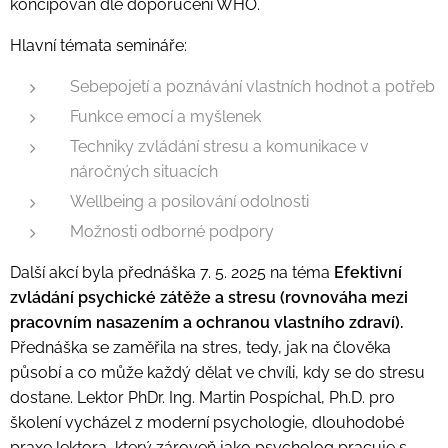
koncipován dle doporučení WHO.
Hlavní témata semináře:
Sebepojetí a poznávání vlastních hodnot a potřeb
Funkce emocí a myšlenek
Techniky zvládání stresu a komunikace v
náročných situacích
Wellbeing a posilování odolnosti
Možnosti odborné podpory
Další akcí byla přednáška 7. 5. 2025 na téma
Efektivní
zvládání psychické zátěže a stresu (rovnováha mezi
pracovním nasazením a ochranou vlastního zdraví).
Přednáška se zaměřila na stres, tedy, jak na člověka
působí a co může každý dělat ve chvíli, kdy se do stresu
dostane. Lektor PhDr. Ing. Martin Pospíchal, Ph.D. pro
školení vycházel z moderní psychologie, dlouhodobé
praxe lektora, který zároveň jako psycholog pracuje s