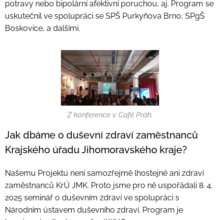
potravy nebo bipolární afektivní poruchou, aj. Program se
uskutečnil ve spolupráci se SPŠ Purkyňova Brno, SPgŠ
Boskovice, a dalšími.
Z konference v Café Práh.
Jak dbáme o duševní zdraví zaměstnanců
Krajského úřadu Jihomoravského kraje?
Našemu Projektu není samozřejmě lhostejné ani zdraví
zaměstnanců KrÚ JMK. Proto jsme pro ně uspořádali 8. 4.
2025 seminář o duševním zdraví ve spolupráci s
Národním ústavem duševního zdraví. Program je