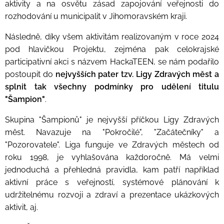
aktivity a na osvětu zásad zapojování veřejnosti do
rozhodování u municipalit v Jihomoravském kraji.
Následně, díky všem aktivitám realizovaným v roce 2024
pod hlavičkou Projektu, zejména pak celokrajské
participativní akci s názvem HackaTEEN, se nám podařilo
postoupit do
nejvyšších pater tzv. Ligy Zdravých měst
a
splnit tak všechny podmínky pro udělení titulu
"Šampion"
.
Skupina "Šampionů" je nejvyšší příčkou Ligy Zdravých
měst. Navazuje na "Pokročilé", "Začátečníky" a
"Pozorovatele". Liga funguje ve Zdravých městech od
roku 1998, je vyhlašována každoročně. Má velmi
jednoduchá a přehledná pravidla, kam patří například
aktivní práce s veřejností, systémové plánování k
udržitelnému rozvoji a zdraví a prezentace ukázkových
aktivit, aj.