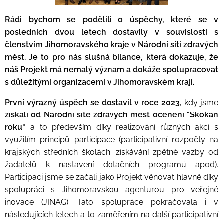
Rádi bychom se podělili o úspěchy, které se v
posledních dvou letech dostavily v souvislosti s
členstvím Jihomoravského kraje v Národní síti zdravých
měst. Je to pro nás slušná bilance, která dokazuje, že
náš Projekt má nemalý význam a dokáže spolupracovat
s důležitými organizacemi v Jihomoravském kraji.
První výrazný úspěch se dostavil v roce 2023
, kdy jsme
získali od Národní sítě zdravých měst ocenění "Skokan
roku"
a to především díky realizování různých akcí s
využitím principů participace (participativní rozpočty na
krajských středních školách, získávání zpětné vazby od
žadatelů k nastavení dotačních programů apod).
Participaci jsme se začali jako Projekt věnovat hlavně díky
spolupráci s Jihomoravskou agenturou pro veřejné
inovace (JINAG). Tato spolupráce pokračovala i v
následujících letech a to zaměřením na další participativní