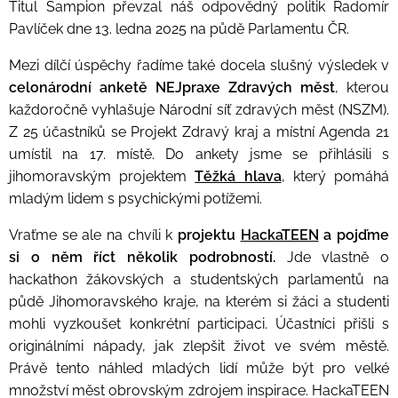
Titul Šampion převzal náš odpovědný politik Radomír
Pavlíček dne 13. ledna 2025 na půdě Parlamentu ČR.
Mezi dílčí úspěchy řadíme také docela slušný výsledek v
celonárodní anketě NEJpraxe Zdravých měst
, kterou
každoročně vyhlašuje Národní síť zdravých měst (NSZM).
Z 25 účastníků se Projekt Zdravý kraj a místní Agenda 21
umístil na 17. místě. Do ankety jsme se přihlásili s
jihomoravským projektem
Těžká hlava
, který pomáhá
mladým lidem s psychickými potížemi.
Vraťme se ale na chvíli k
projektu
HackaTEEN
a pojďme
si o něm říct několik podrobností.
Jde vlastně o
hackathon žákovských a studentských parlamentů na
půdě Jihomoravského kraje, na kterém si žáci a studenti
mohli vyzkoušet konkrétní participaci. Účastníci přišli s
originálními nápady, jak zlepšit život ve svém městě.
Právě tento náhled mladých lidí může být pro velké
množství měst obrovským zdrojem inspirace. HackaTEEN