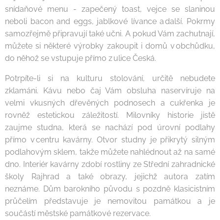
snídaňové menu - zapečený toast, vejce se slaninou
neboli bacon and eggs, jablkové lívance a další. Pokrmy
samozřejmě připravují také učni. A pokud Vám zachutnají,
můžete si některé výrobky zakoupit i domů v obchůdku,
do něhož se vstupuje přímo z ulice Česká.
Potrpíte-li si na kulturu stolování, určitě nebudete
zklamáni. Kávu nebo čaj Vám obsluha naservíruje na
velmi vkusných dřevěných podnosech a cukřenka je
rovněž estetickou záležitostí. Milovníky historie jistě
zaujme studna, která se nachází pod úrovní podlahy
přímo v centru kavárny. Otvor studny je přikrytý silným
podlahovým sklem, takže můžete nahlédnout až na samé
dno. Interiér kavárny zdobí rostliny ze Střední zahradnické
školy Rajhrad a také obrazy, jejichž autora zatím
neznáme. Dům barokního původu s pozdně klasicistním
průčelím představuje je nemovitou památkou a je
součástí městské památkové rezervace.