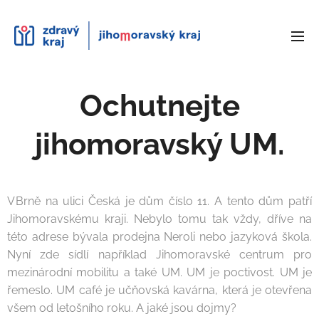
Ochutnejte
jihomoravský UM.
V Brně na ulici Česká je dům číslo 11. A tento dům patří
Jihomoravskému kraji. Nebylo tomu tak vždy, dříve na
této adrese bývala prodejna Neroli nebo jazyková škola.
Nyní zde sídlí například Jihomoravské centrum pro
mezinárodní mobilitu a také UM. UM je poctivost. UM je
řemeslo. UM café je učňovská kavárna, která je otevřena
všem od letošního roku. A jaké jsou dojmy?