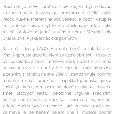
Prostředí je nové, protože celý objekt byl nedávno
zrekonstruován. Kavárna je prostorná a světlá, okna
vedou hlavně směrem na ulici Veselou a pozor, vstup je
z ulice (nebo spíš uličky) Skryté. Obsluha je milá a také
mladá, protože se jedná o učně a učnice Střední školy
Charbulova. A jaká je nabídka pochutin?
Káva, čaj, džusy PAGO, Afri cola, horká čokoláda, ale i
víno. A spousta dezertů, které se různě obměňují. Může to
být čokoládový závin, mrkvový dort, dezert míša nebo
pannacotta ve skle, dortíky. Ale nejen to. I milovníci masa
a zeleniny si přijdou na své. Jídelní lístek zahrnuje pokrmy
moderních chutí i aranžmá - například japonské gyozu
(taštičky) s kuřecím masem, batátové placky s cizrnou na
směsi listových salátů, celozrnné linguine s kachními
prsíčky nebo hovězí burger se slaninovou majonézou.
V době oběda bývá v nabídce také polévka s pečivem.
Zajímavé je, že během celého dne si můžete dopřát