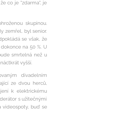
e co je "zdarma", je
 ohroženou skupinou.
 zemřel, byl senior.
edpokládá se však, že
0 dokonce na 50 %. U
 bude smrtelná než u
áctkrát vyšší.
rovaným divadelním
jící ze dvou herců,
ojení k elektrickému
oderátor s užitečnými
 videospoty, buď se