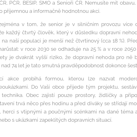
 ČR, PČR, BESIP, SMO a Senioři ČR. Nemusíte mít obavu, ž
 o příjemnou a informačně hodnotnou akci.
 zejména v tom, že senior je v silničním provozu více
že každý čtvrtý člověk, který v důsledku dopravní nehody
 na naší populaci je menší než čtvrtinový (cca 18 %). Př
narůstat: v roce 2030 se odhaduje na 25 % a v roce 205
ety je dvakrát vyšší riziko, že dopravní nehoda pro ně
b nad 74 let je tato smutná pravděpodobnost dokonce šestn
ací akce probíhá formou, kterou lze nazvat mode
eoukázkami. Do Vaší obce přijede tým projektu, sestáva
echnika. Obec zajistí pouze prostory, židličky a přip
avení trvá něco přes hodinu a před diváky se střídají m
y, herci s vtipnými a poučnými scénkami na dané téma a
ebo s ukázkami zapeklitých dopravních situací.