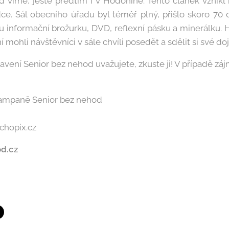
 víme, ještě předtím i v Hodoníně. Tento článek vznikl 
ce. Sál obecního úřadu byl téměř plný, přišlo skoro 70 
 informační brožurku, DVD, reflexní pásku a minerálku. H
 mohli návštěvníci v sále chvíli posedět a sdělit si své do
vení Senior bez nehod uvažujete, zkuste ji! V případě záj
ampaně Senior bez nehod
echopix.cz
d.cz