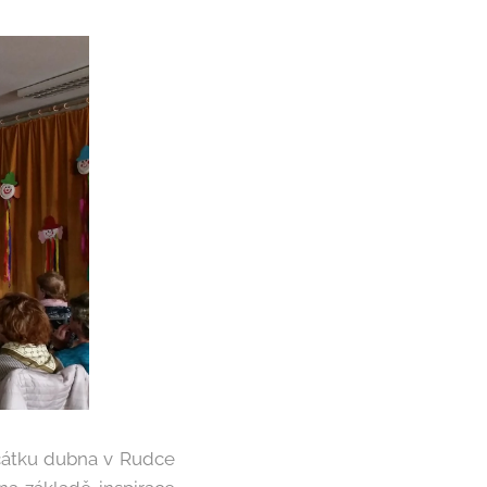
očátku dubna v Rudce