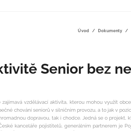
Úvod
Dokumenty
ktivitě Senior bez n
e zajímavá vzdělávací aktivita, kterou mohou využít obce
čné chování seniorů v silničním provozu, a to jak v pozici
o hromadnou dopravou, tak i chodce. Jedná se o projekt, k
eské kanceláře pojistitelů, generálním partnerem je Poj