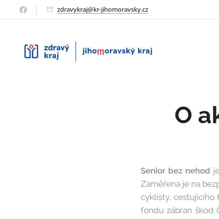
zdravykraj@kr-jihomoravsky.cz
O a
Senior bez nehod
j
Zaměřena je na bezpe
cyklisty, cestujícíh
fondu zábran škod Č