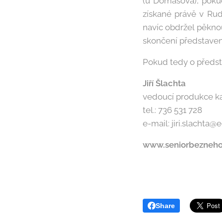
(u Domašova), pokud
získané právě v Rud
navíc obdržel pěknou
skončení představení
Pokud tedy o předsta
Jiří Šlachta
vedoucí produkce k
tel.: 736 531 728
e-mail: jiri.slachta@
www.seniorbezneho
Share