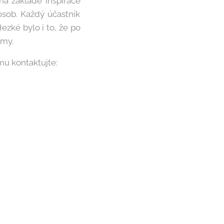
na základě inspirace
osob. Každý účastník
ezké bylo i to, že po
jmy.
mu kontaktujte: