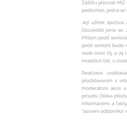
Záštitu převzali MZ
podezřelé, jedná se
Její užitek spočívá
Dozvěděli jsme se, 
Přitom podíl seniorů
podíl seniorů bude 
osob mezi 65 a 74 l
mladších lidí, u oso
Realizace vzděláv
představením s vid
moderátora akce a t
proudu. Délka předst
informacemi a fakt
"slovem odborníka" n