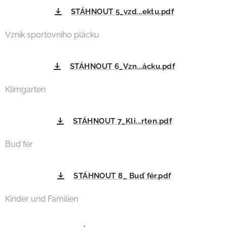
STÁHNOUT 5_vzd...ektu.pdf
Vznik sportovního plácku
STÁHNOUT 6_Vzn...ácku.pdf
Klimgarten
STÁHNOUT 7_Kli...rten.pdf
Buď fér
STÁHNOUT 8_ Buď fér.pdf
Kinder und Familien