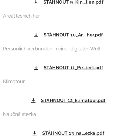
STÁHNOUT 9_Kin...lien.pdf
Areál lesních her
STÁHNOUT 10_Ar... her.pdf
Personlich verbunden in einer digitalen Welt
STÁHNOUT 11_Pe...iert.pdf
Klimatour
STÁHNOUT 12_klimatour.pdf
Naučná stezka
STÁHNOUT 13_na...ezka.pdf