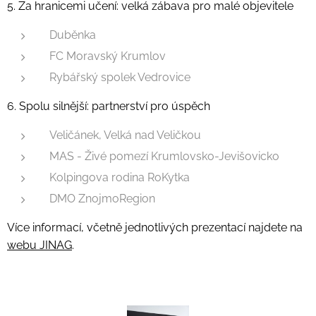
5. Za hranicemi učení: velká zábava pro malé objevitele
Duběnka
FC Moravský Krumlov
Rybářský spolek Vedrovice
6. Spolu silnější: partnerství pro úspěch
Veličánek, Velká nad Veličkou
MAS - Živé pomezí Krumlovsko-Jevišovicko
Kolpingova rodina RoKytka
DMO ZnojmoRegion
Více informací, včetně jednotlivých prezentací najdete na
webu JINAG
.