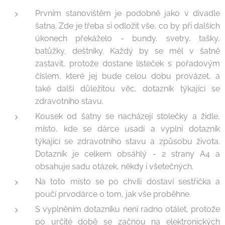
Prvním stanovištěm je podobně jako v divadle
šatna. Zde je třeba si odložit vše, co by při dalších
úkonech překáželo - bundy, svetry, tašky,
batůžky, deštníky. Každý by se měl v šatně
zastavit, protože dostane lísteček s pořadovým
číslem, které jej bude celou dobu provázet, a
také další důležitou věc, dotazník týkající se
zdravotního stavu.
Kousek od šatny se nacházejí stolečky a židle,
místo, kde se dárce usadí a vyplní dotazník
týkající se zdravotního stavu a způsobu života.
Dotazník je celkem obsáhlý - 2 strany A4 a
obsahuje sadu otázek, někdy i všetečných.
Na toto místo se po chvíli dostaví sestřička a
poučí prvodárce o tom, jak vše proběhne.
S vyplněním dotazníku není radno otálet, protože
po určité době se začnou na elektronických