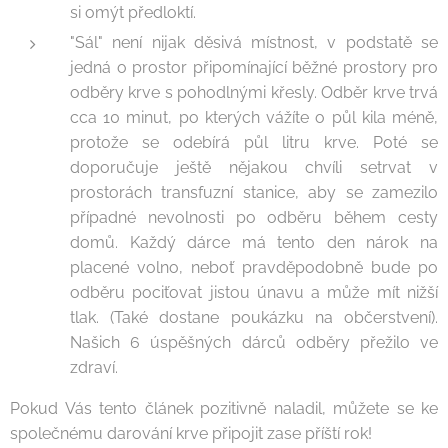
si omýt předloktí.
"Sál" není nijak děsivá místnost, v podstatě se
jedná o prostor připomínající běžné prostory pro
odběry krve s pohodlnými křesly. Odběr krve trvá
cca 10 minut, po kterých vážíte o půl kila méně,
protože se odebírá půl litru krve. Poté se
doporučuje ještě nějakou chvíli setrvat v
prostorách transfuzní stanice, aby se zamezilo
případné nevolnosti po odběru během cesty
domů. Každý dárce má tento den nárok na
placené volno, neboť pravděpodobně bude po
odběru pociťovat jistou únavu a může mít nižší
tlak. (Také dostane poukázku na občerstvení).
Našich 6 úspěšných dárců odběry přežilo ve
zdraví.
Pokud Vás tento článek pozitivně naladil, můžete se ke
společnému darování krve připojit zase příští rok!