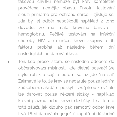
takovou chvilku nemůže být krev kompletně
prověřena, nemějte obavu. Prvotní testování
slouží primárně pro ochranu dárce - zjišťuje se,
zda by jej odběr nepoškodil například z toho
důvodu, že má málo krevního barviva -
hemoglobinu. Pečlivé testování na infekční
choroby, HIV, ale i určení krevní skupiny a Rh
faktoru probíhá až následně během dní
následujících po darování krve.
Ten, kdo prošel sítem, se následně odebere do
občerstvovací místnosti, kde dietně posvačí (ve
stylu rohlík a čaj) a potom se už jde "na sál".
Zajímavé je to, že krev se nedaruje pouze jedním
způsobem: naši dárci poskytli tzv. "plnou krev", ale
lze darovat pouze některé složky - například
krevní plazmu nebo krevní destičky. I na tomto
totiž záleží, jak dlouho pak samotný odběr krve
trvá. Před darováním je ještě zapotřebí důkladně