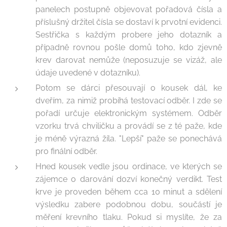
panelech postupně objevovat pořadová čísla a
příslušný držitel čísla se dostaví k prvotní evidenci.
Sestřička s každým probere jeho dotazník a
případně rovnou pošle domů toho, kdo zjevně
krev darovat nemůže (neposuzuje se vizáž, ale
údaje uvedené v dotazníku).
Potom se dárci přesouvají o kousek dál, ke
dveřím, za nimiž probíhá testovací odběr. I zde se
pořadí určuje elektronickým systémem. Odběr
vzorku trvá chviličku a provádí se z té paže, kde
je méně výrazná žíla. "Lepší" paže se ponechává
pro finální odběr.
Hned kousek vedle jsou ordinace, ve kterých se
zájemce o darování dozví konečný verdikt. Test
krve je proveden během cca 10 minut a sdělení
výsledku zabere podobnou dobu, součástí je
měření krevního tlaku. Pokud si myslíte, že za