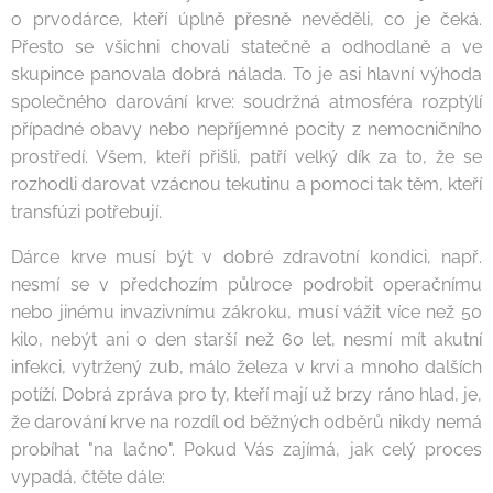
o prvodárce, kteří úplně přesně nevěděli, co je čeká.
Přesto se všichni chovali statečně a odhodlaně a ve
skupince panovala dobrá nálada. To je asi hlavní výhoda
společného darování krve: soudržná atmosféra rozptýlí
případné obavy nebo nepříjemné pocity z nemocničního
prostředí. Všem, kteří přišli, patří velký dík za to, že se
rozhodli darovat vzácnou tekutinu a pomoci tak těm, kteří
transfúzi potřebují.
Dárce krve musí být v dobré zdravotní kondici, např.
nesmí se v předchozím půlroce podrobit operačnímu
nebo jinému invazivnímu zákroku, musí vážit více než 50
kilo, nebýt ani o den starší než 60 let, nesmí mít akutní
infekci, vytržený zub, málo železa v krvi a mnoho dalších
potíží. Dobrá zpráva pro ty, kteří mají už brzy ráno hlad, je,
že darování krve na rozdíl od běžných odběrů nikdy nemá
probíhat "na lačno". Pokud Vás zajímá, jak celý proces
vypadá, čtěte dále: