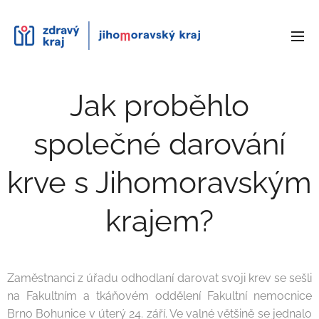
Jak proběhlo
společné darování
krve s Jihomoravským
krajem?
Zaměstnanci z úřadu odhodlaní darovat svoji krev se sešli
na Fakultním a tkáňovém oddělení Fakultní nemocnice
Brno Bohunice v úterý 24. září. Ve valné většině se jednalo