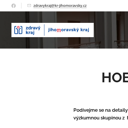
zdravykraj@kr-jihomoravsky.cz
HOB
Podívejme se na detaily
výzkumnou skupinou z F