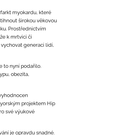
farkt myokardu, které
stihnout širokou věkovou
ěku. Prostřednictvím
že k mrtvici či
 vychovat generaci lidí,
 to nyní podařilo.
pu, obezita,
l vyhodnocen
ewyorským projektem Hip
Pro své výukové
ívání je opravdu snadné.