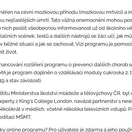
ěřen na cévní mozkovou příhodu (mozkovou mrtvici) a in
říčku nejčastějších úmrtí. Tato vážná onemocnění mohou po
o nich posílit všeobecnou informovanost už od školního v
ačních scének, testů a dalších nástrojů se žáci učí, jak mů
 v běžné situaci a jak se zachovat. Vizí programu je pomoci
t život.
nancování rozšíření programu o prevenci dalších chorob se
A je program doplněn o vzdělávací moduly cukrovka 2. ty
9 a stav závislosti.
štitu Ministerstva školství mládeže a tělovýchovy ČR, by
xperty z King's College London, navázal partnerství s n
několikrát v médiích, včetně několika televizních vstupů. 
editaci MŠMT.
ánky online programu? Pro uživatele je zdarma a jeho použ