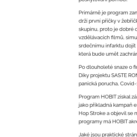
Primárně je program zam
drží první příčky v žeb
skupinu, proto je dobré 
vzdělávacích filmů, simul
srdečnímu infarktu dojít
která bude umět zachráni
Po dlouholeté snaze o fi
Díky projektu SASTE ROM
panická
porucha, Covid-1
Program HOBIT získal zá
jako příkladná kampaň e
Hop Stroke a objevil se 
programy má HOBIT akr
Jak
é jsou praktické str