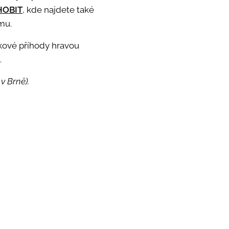
HOBIT
, kde najdete také
mu.
kové příhody hravou
.
v Brně).