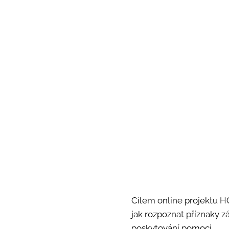
Cílem online projektu H
jak rozpoznat příznaky z
poskytování pomoci.