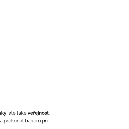
áky
, ale také
veřejnost
,
a překonat bariéru při