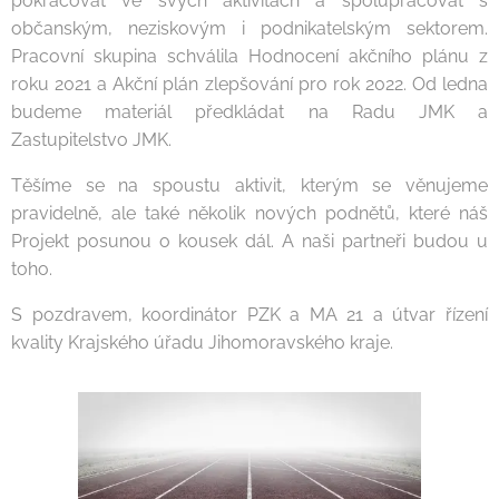
pokračovat ve svých aktivitách a spolupracovat s
občanským, neziskovým i podnikatelským sektorem.
Pracovní skupina schválila Hodnocení akčního plánu z
roku 2021 a Akční plán zlepšování pro rok 2022. Od ledna
budeme materiál předkládat na Radu JMK a
Zastupitelstvo JMK.
Těšíme se na spoustu aktivit, kterým se věnujeme
pravidelně, ale také několik nových podnětů, které náš
Projekt posunou o kousek dál. A naši partneři budou u
toho.
S pozdravem, koordinátor PZK a MA 21 a útvar řízení
kvality Krajského úřadu Jihomoravského kraje.