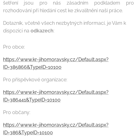
šetření jsou pro nás zásadním podkladem pro
rozhodování při hledání cest ke zkvalitnění naší práce.
Dotazník, včetně všech nezbytných informací, je Vám k
dispozici na
odkazech
:
Pro obce:
https://www.kr-jihomoravsky.cz/Default.aspx?
ID=385866&TypeID=10100
Pro příspěvkové organizace:
https://www.kr-jihomoravsky.cz/Default.aspx?
ID=386441&TypeID=10100
Pro občany:
https://www.kr-jihomoravsky.cz/Default.aspx?
ID=386&TypeID=10100