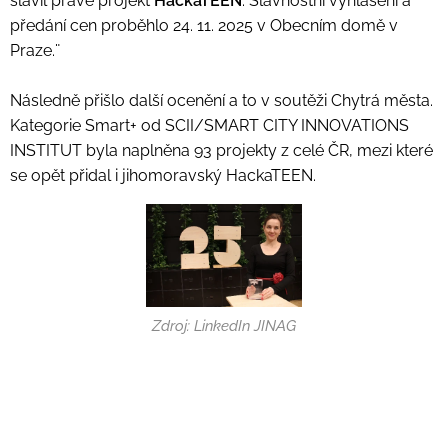
slavil právě projekt
HackaTEEN
. Slavnostní vyhlášení a
předání cen proběhlo 24. 11. 2025 v Obecním domě v
Praze.¨
Následně přišlo další ocenění a to v soutěži Chytrá města.
Kategorie Smart+ od SCII/SMART CITY INNOVATIONS
INSTITUT byla naplněna 93 projekty z celé ČR, mezi které
se opět přidal i jihomoravský HackaTEEN.
Zdroj: LinkedIn JINAG