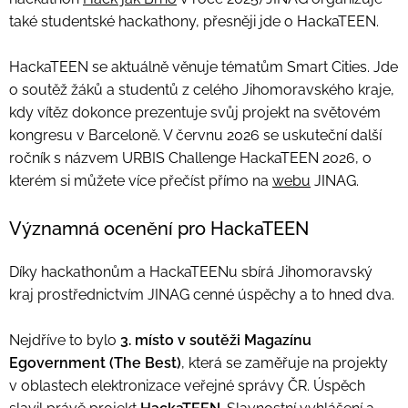
také studentské hackathony, přesněji jde o HackaTEEN.
HackaTEEN se aktuálně věnuje tématům Smart Cities. Jde
o soutěž žáků a studentů z celého Jihomoravského kraje,
kdy vítěz dokonce prezentuje svůj projekt na světovém
kongresu v Barceloně. V červnu 2026 se uskuteční další
ročník s názvem URBIS Challenge HackaTEEN 2026, o
kterém si můžete více přečíst přímo na
webu
JINAG.
Významná ocenění pro HackaTEEN
Díky hackathonům a HackaTEENu sbírá Jihomoravský
kraj prostřednictvím JINAG cenné úspěchy a to hned dva.
Nejdříve to bylo
3. místo v
soutěži Magazínu
Egovernment (The Best)
, která se zaměřuje na projekty
v oblastech elektronizace veřejné správy ČR. Úspěch