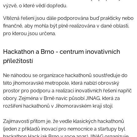
výzvě, o které vědí dopředu.
Vítězná řešení jsou dále podporována buď prakticky nebo
finančně, aby mohla být plně realizována v dané oblasti,
pro kterou jsou určena.
Hackathon a Brno - centrum inovativních
příležitostí
Ne náhodou se organizace hackathonů soustřeďuje do
této jihomoravské metropole, která nabízí obrovský
prostor pro podporu a realizaci inovativních řešení napříč
obory. Zejména v Brně navíc působí JINAG, která za
rozšíření hackathonů v Jihomoravském kraji stojí.
Zajímavostí přitom je, že vedle klasických hackathonů
(jeden z příkladů inovací pro nemocnice a startupy byl
hackathon
Hack jak Brno
v roce 2025) JINAG organizuje