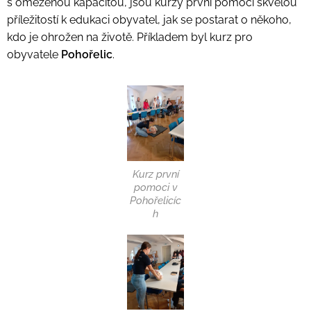
s omezenou kapacitou, jsou kurzy první pomoci skvělou
příležitostí k edukaci obyvatel, jak se postarat o někoho,
kdo je ohrožen na životě. Příkladem byl kurz pro
obyvatele
Pohořelic
.
Kurz první
pomoci v
Pohořelicíc
h