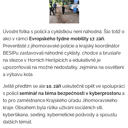
Úvodní fotka s policií a cyklistkou není náhodná. Šlo totiž o
akci v rámci
Evropského týdne mobility 17. září.
Preventisté z jihomoravské policie a krajský koordinátor
BESIPu zastavovali náhodné cyklisty, chodce a bruslaře
na stezce v Horních Heršpicích a edukativně je
upozorňovali na možné nedostatky, zejména na osvětlení
a výbavu kola.
Ještě předtím se ale
10. září
uskutečnil opět ve spolupráci
s policií
s
eminář na téma bezpečnosti v kyberprostoru
a
to pro zaměstnance Krajského úřadu Jihomoravského
kraje. Obsahem byla rizika užívání sociálních sítí,
kyberšikana, sexting, kybernetické podvody a spoustu
dalších témat.