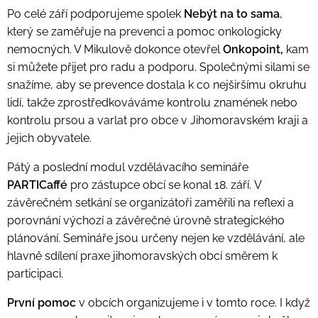
Po celé září podporujeme spolek
Nebýt na to sama
,
který se zaměřuje na prevenci a pomoc onkologicky
nemocných. V Mikulově dokonce otevřel
O
nkopoint,
kam
si můžete přijet pro radu a podporu. Společnými silami se
snažíme, aby se prevence dostala k co nejširšímu okruhu
lidí, takže zprostředkováváme kontrolu znamének nebo
kontrolu prsou a varlat pro obce v Jihomoravském kraji a
jejich obyvatele.
Pátý a poslední modul vzdělávacího semináře
PARTICaffé
pro zástupce obcí se konal 18. září. V
závěrečném setkání se organizátoři zaměřili na reflexi a
porovnání výchozí a závěrečné úrovně strategického
plánování. Semináře jsou určeny nejen ke vzdělávání, ale
hlavně sdílení praxe jihomoravských obcí směrem k
participaci.
První pomoc
v obcích organizujeme i v tomto roce. I když