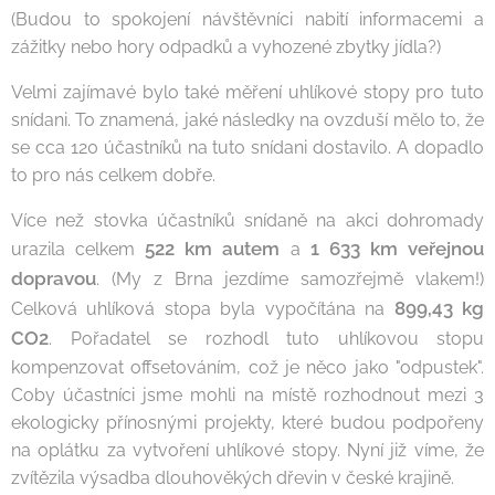
(Budou to spokojení návštěvníci nabití informacemi a
zážitky nebo hory odpadků a vyhozené zbytky jídla?)
Velmi zajímavé bylo také měření uhlíkové stopy pro tuto
snídani. To znamená, jaké následky na ovzduší mělo to, že
se cca 120 účastníků na tuto snídani dostavilo. A dopadlo
to pro nás celkem dobře.
Více než stovka účastníků snídaně na akci dohromady
522 km autem
1 633 km veřejnou
urazila celkem
a
dopravou
. (My z Brna jezdíme samozřejmě vlakem!)
899,43 kg
Celková uhlíková stopa byla vypočítána na
CO
2
. Pořadatel se rozhodl tuto uhlíkovou stopu
kompenzovat offsetováním, což je něco jako "odpustek".
Coby účastníci jsme mohli na místě rozhodnout mezi 3
ekologicky přínosnými projekty, které budou podpořeny
na oplátku za vytvoření uhlíkové stopy. Nyní již víme, že
zvítězila výsadba dlouhověkých dřevin v české krajině.