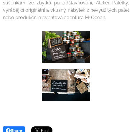
sušenkami ze zbytků po odšťavňování, Ateliér Paletky,
vyrábějící originální a vkusný nábytek z nevyužitých palet
nebo produkční a eventová agentura M-Ocean.
Share