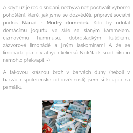
A když už je řeč o snídani, nezbývá než pochválit výborné
pohoštění, které, jak jsme se dozvěděli, připravil sociální
Náruč - Modrý domeček.
podnik
Kdo by odolal
domácímu jogurtu ve skle se slaným karamelem,
cizrnovému hummusu, dobrosladkým kuličkám,
zázvorové limonádě a jiným laskominám! A že se
limonáda pila z vratných kelímků NickNack snad nikoho
nemohlo překvapit :-)
A takovou krásnou brož v barvách duhy (neboli v
barvách společenské odpovědnosti) jsem si koupila na
památku: