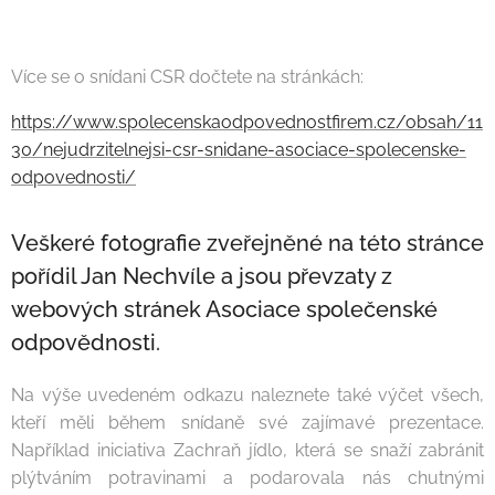
Více se o snídani CSR dočtete na stránkách:
https://www.spolecenskaodpovednostfirem.cz/obsah/11
30/nejudrzitelnejsi-csr-snidane-asociace-spolecenske-
odpovednosti/
Veškeré fotografie zveřejněné na této stránce
pořídil Jan Nechvíle a jsou převzaty z
webových stránek Asociace společenské
odpovědnosti.
Na výše uvedeném odkazu naleznete také výčet všech,
kteří měli během snídaně své zajímavé prezentace.
Například iniciativa Zachraň jídlo, která se snaží zabránit
plýtváním potravinami a podarovala nás chutnými