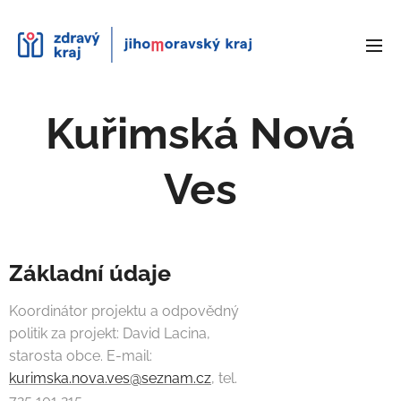
Kuřimská Nová
Ves
Základní údaje
Koordinátor projektu a odpovědný
politik za projekt: David Lacina,
starosta obce. E-mail:
kurimska.nova.ves@seznam.cz
, tel.
725 101 215