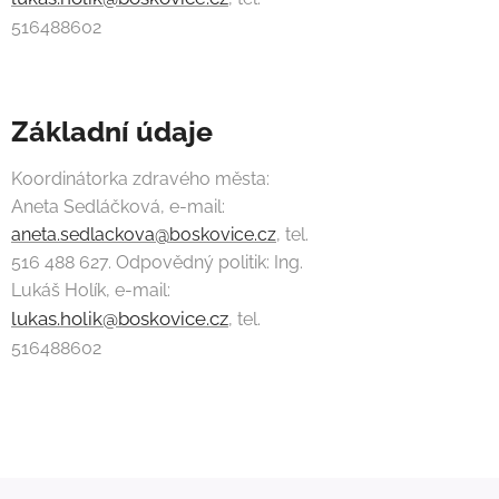
516488602
Základní údaje
Koordinátorka zdravého města:
Aneta Sedláčková, e-mail:
aneta.sedlackova@boskovice.cz
, tel.
516 488 627. Odpovědný politik: Ing.
Lukáš Holík, e-mail:
lukas.holik@boskovice.cz
, tel.
516488602