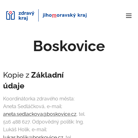
Boskovice
Kopie z
Základní
údaje
Koordinátorka zdravého města:
Aneta Sedláčková, e-mail:
aneta.sedlackova@boskovice.cz
, tel.
516 488 627. Odpovědný politik: Ing.
Lukáš Holík, e-mail:
lukas.holik@boskovice.cz
, tel.