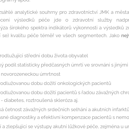
zsáhlé analytické souhrny pro zdravotnictví JMK a města 
cení výsledků péče jde o zdravotní služby nadprů
lýza širokého spektra indikátorů výkonnosti a výsledků z
cí se) kvalitu péče téměř ve všech segmentech. Jako
nej
prodlužující střední dobu života obyvatel
ký podíl statisticky předčasných úmrtí ve srovnání s jiným
u novorozeneckou úmrtnost
odlužovanou dobu dožití onkologických pacientů
odlužovanou dobu dožití pacientů s řadou závažných chr
 diabetes, roztroušená skleróza aj.
zká četnost závažných srdečních selhání a akutních infarkt
asné diagnostiky a efektivní kompenzace pacientů s nem
ní a zlepšující se výstupy akutní lůžkové péče, zejména u 