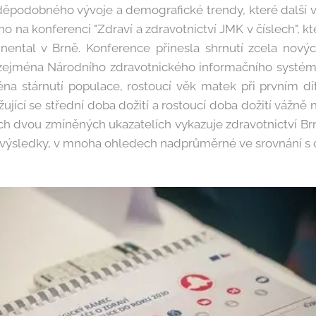
děpodobného vývoje a demografické trendy, které další vý
 na konferenci "Zdraví a zdravotnictví JMK v číslech", kte
inental v Brně. Konference přinesla shrnutí zcela nový
, zejména Národního zdravotnického informačního systé
na stárnutí populace, rostoucí věk matek při prvním dítě
užující se střední doba dožití a rostoucí doba dožití vážn
h dvou zmíněných ukazatelích vykazuje zdravotnictví B
ní výsledky, v mnoha ohledech nadprůměrné ve srovnání s 