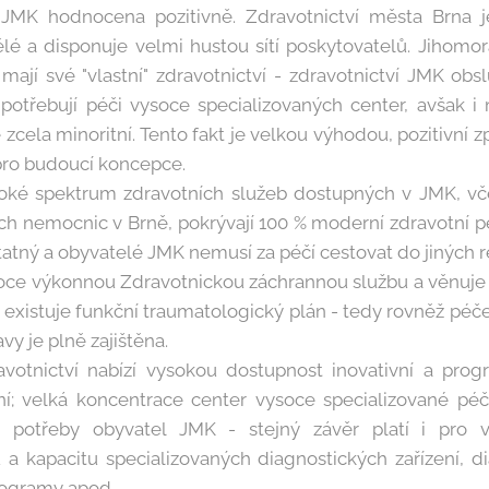
 JMK hodnocena pozitivně. Zdravotnictví města Brna 
lé a disponuje velmi hustou sítí poskytovatelů. Jihomora
mají své "vlastní" zdravotnictví - zdravotnictví JMK ob
 potřebují péči vysoce specializovaných center, avšak i
e zcela minoritní. Tento fakt je velkou výhodou, pozitivní
 pro budoucí koncepce.
široké spektrum zdravotních služeb dostupných v JMK, 
ch nemocnic v Brně, pokrývají 100 % moderní zdravotní p
atný a obyvatelé JMK nemusí za péčí cestovat do jiných 
oce výkonnou Zdravotnickou záchrannou službu a věnuje
 existuje funkční traumatologický plán - tedy rovněž péč
avy je plně zajištěna.
votnictví nabízí vysokou dostupnost inovativní a progr
; velká koncentrace center vysoce specializované p
cí potřeby obyvatel JMK - stejný závěr platí i pro 
ů a kapacitu specializovaných diagnostických zařízení, d
rogramy apod.