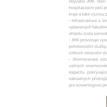
obyvatel JMK, kteří
hospitalizační péčí j
kraje a také výzvou
• Infrastruktura a 
vybavených fakultní
ohledu zcela samost
• JMK provozuje vys
pohotovostní služby,
rizikové zdravotní st
• Jihomoravské zdra
vážných onemocnění
kapacitu pokrývají
nákladných přístroj
pro screeningové p