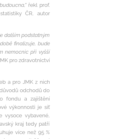
 budoucna,"
řekl prof.
tatistiky ČR, autor
ude dalším podstatným
době finalizuje, bude
m nemocnic při vyšší
JMK pro zdravotnictví
žeb a pro JMK z nich
á z důvodů odchodů do
o fondu a zajištění
vé výkonnosti je síť
je vysoce vybavené,
vský kraj tedy patří
sluhuje více než 95 %