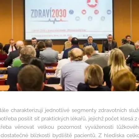
dále charakterizují jednotlivé segmenty zdravotních slu
třeba posílit síť praktických lékařů, jejichž počet kles
řeba věnovat velkou pozornost vyváženosti lůžkovéh
dostatečné blízkosti bydliště pacientů. Z hlediska celko