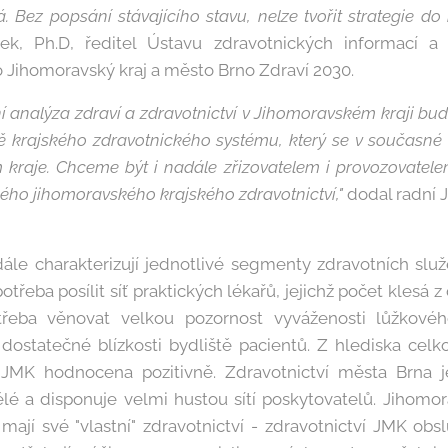
 Bez popsání stávajícího stavu, nelze tvořit strategie do
ek, Ph.D, ředitel Ústavu zdravotnických informací a s
o Jihomoravský kraj a město Brno Zdraví 2030.
í analýza zdraví a zdravotnictví v Jihomoravském kraji b
ě krajského zdravotnického systému, který se v současné 
kraje. Chceme být i nadále zřizovatelem i provozovatele
elého jihomoravského krajského zdravotnictví,"
dodal radní 
dále charakterizují jednotlivé segmenty zdravotních slu
třeba posílit síť praktických lékařů, jejichž počet kles
řeba věnovat velkou pozornost vyváženosti lůžkovéh
dostatečné blízkosti bydliště pacientů. Z hlediska celko
 JMK hodnocena pozitivně. Zdravotnictví města Brna 
lé a disponuje velmi hustou sítí poskytovatelů. Jihomora
mají své "vlastní" zdravotnictví - zdravotnictví JMK ob