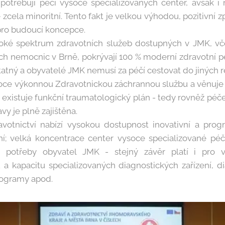
 potřebují péči vysoce specializovaných center, avšak i
e zcela minoritní. Tento fakt je velkou výhodou, pozitivní
 pro budoucí koncepce.
široké spektrum zdravotních služeb dostupných v JMK, 
ch nemocnic v Brně, pokrývají 100 % moderní zdravotní p
atný a obyvatelé JMK nemusí za péčí cestovat do jiných 
oce výkonnou Zdravotnickou záchrannou službu a věnuje
 existuje funkční traumatologický plán - tedy rovněž péč
avy je plně zajištěna.
votnictví nabízí vysokou dostupnost inovativní a progr
; velká koncentrace center vysoce specializované p
cí potřeby obyvatel JMK - stejný závěr platí i pro 
ů a kapacitu specializovaných diagnostických zařízení, d
rogramy apod.