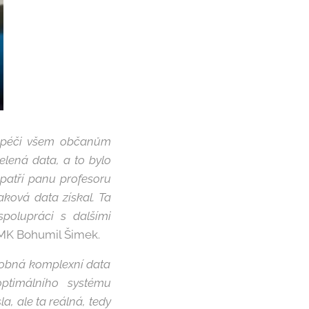
í péči všem občanům
elená data, a to bylo
 patří panu profesoru
aková data získal. Ta
spolupráci s dalšími
MK Bohumil Šimek.
odobná komplexní data
optimálního systému
a, ale ta reálná, tedy