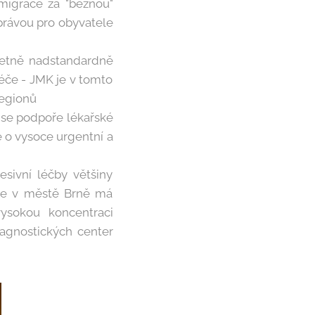
 migrace za "běžnou"
 zprávou pro obyvatele
včetně nadstandardně
éče - JMK je v tomto
regionů
 se podpoře lékařské
e o vysoce urgentní a
esivní léčby většiny
éče v městě Brně má
vysokou koncentraci
iagnostických center