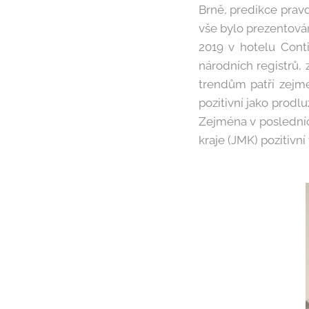
Brně, predikce prav
vše bylo prezentováno
2019 v hotelu Cont
národních registrů
trendům patří zejmé
pozitivní jako prodl
Zejména v posledníc
kraje (JMK) pozitiv