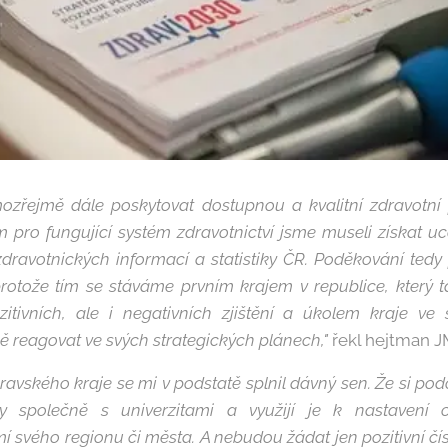
mozřejmě dále poskytovat dostupnou a kvalitní zdravotn
pro fungující systém zdravotnictví jsme museli získat uc
ravotnických informací a statistiky ČR. Poděkování tedy
rotože tím se stáváme prvním krajem v republice, který t
tivních, ale i negativních zjištění a úkolem kraje ve 
ě reagovat ve svých strategických plánech,"
řekl hejtman J
vského kraje se mi v podstatě splnil dávný sen. Že si p
ity společně s univerzitami a využijí je k nastavení 
í svého regionu či města. A nebudou žádat jen pozitivní čísl