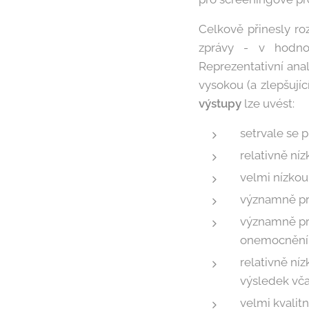
Celkově přinesly ro
zprávy - v hodno
Reprezentativní ana
vysokou (a zlepšují
výstupy
lze uvést:
setrvale se 
relativně níz
velmi nízko
významně pr
významně pr
onemocnění -
relativně ní
výsledek vč
velmi kvalit