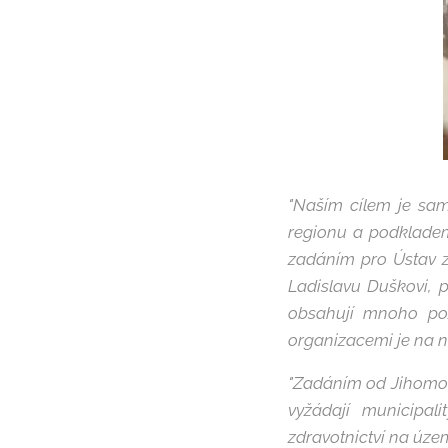
"Naším cílem je sa
regionu a podkladem 
zadáním pro Ústav zd
Ladislavu Duškovi, p
obsahují mnoho pozi
organizacemi je na n
"Zadáním od Jihomora
vyžádají municipal
zdravotnictví na územ