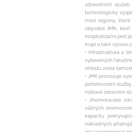
zdravotních služeb
technologicky vyspě
mezi regiony, které 
obyvatel JMK, kteří
hospitalizační péčí j
kraje a také výzvou
• Infrastruktura a 
vybavených fakultní
ohledu zcela samost
• JMK provozuje vys
pohotovostní služby,
rizikové zdravotní st
• Jihomoravské zdra
vážných onemocnění
kapacitu pokrývají
nákladných přístroj
pro screeningové p