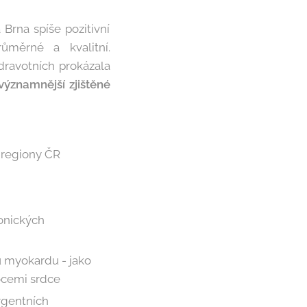
Brna spíše pozitivní
měrné a kvalitní.
dravotních prokázala
významnější zjištěné
i regiony ČR
onických
ů myokardu - jako
ocemi srdce
urgentních