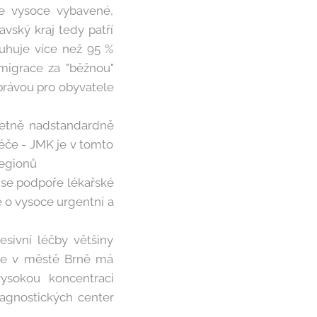
je vysoce vybavené,
vský kraj tedy patří
sluhuje více než 95 %
 migrace za "běžnou"
 zprávou pro obyvatele
včetně nadstandardně
éče - JMK je v tomto
regionů
 se podpoře lékařské
e o vysoce urgentní a
esivní léčby většiny
éče v městě Brně má
vysokou koncentraci
iagnostických center