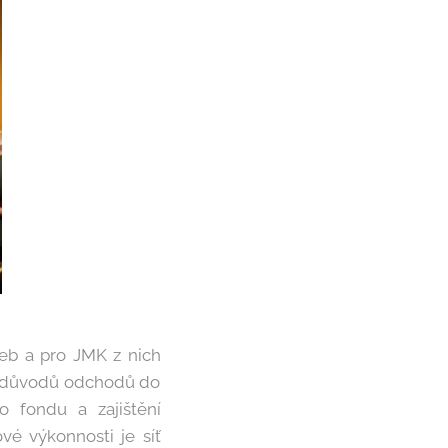
žeb a pro JMK z nich
á z důvodů odchodů do
o fondu a zajištění
vé výkonnosti je síť