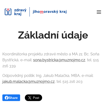
Základní údaje
Koordinátorka projektu zdravé město a MA 21: Bc. Soňa
Bystřická, e-mail:
sona.bystricka@muznojmo.cz
, tel. 515
216 339
Odpovědný politik: Ing. Jakub Malačka, MBA, e-mail:
jakub.malacka@muznojmo.cz
, tel. 515 216 203
Share