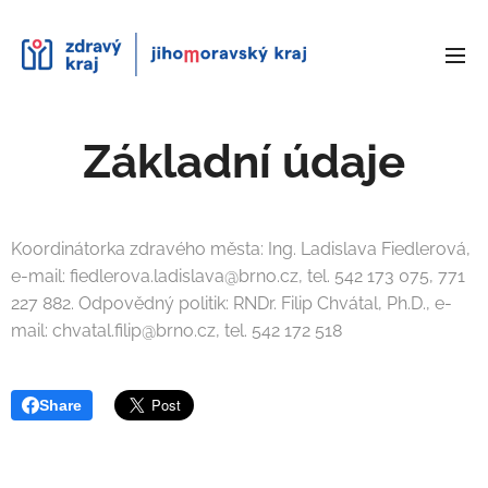
Základní údaje
Koordinátorka zdravého města: Ing. Ladislava Fiedlerová,
e-mail: fiedlerova.ladislava@brno.cz, tel. 542 173 075, 771
227 882. Odpovědný politik: RNDr. Filip Chvátal, Ph.D., e-
mail: chvatal.filip@brno.cz, tel. 542 172 518
Share