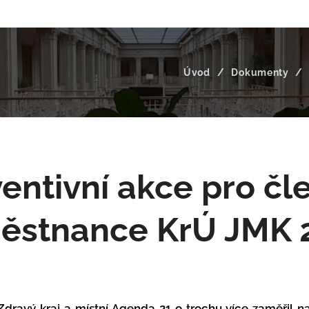
Úvod
Dokumenty
entivní akce pro čl
ěstnance KrÚ JMK 
Zdravý kraj a místní Agenda 21 o trochu více zaměřil na