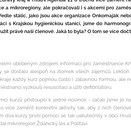
ce a mikroregiony, ale pokračovali i s akcemi pro zam
Vedle stálic, jako jsou akce organizace Onkomaják neb
áci s Krajskou hygienickou stanicí, jsme do harmonogr
yužít právě naši členové. Jaká to byla? O tom se více doč
velmi oblíbeným zdrojem informací pro zaměstnance K
aby se dostalo alespoň na zlomek všech zájemců. Lektoř
raje každý kurz pojmou často i zábavnou formou, ale ne
městnanci vyzkouší resuscitaci a užití defibrilátoru.
ci kurzů přistoupili k jedné novince - začali jsme je n
o více zaměřit konkrétní aktivity tak, aby z nich členové
em dva kurzy první pomoci se tak uskutečnily v obci Hruš
al mikroregion Ždánický les a Politaví.