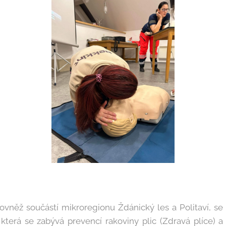
rovněž součástí mikroregionu Ždánický les a Politaví, se
terá se zabývá prevencí rakoviny plic (Zdravá plíce) a 