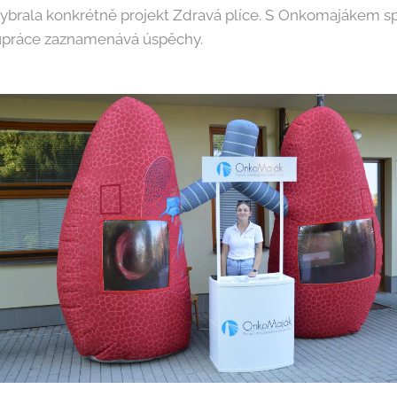
vybrala konkrétně projekt Zdravá plíce. S Onkomajákem 
olupráce zaznamenává úspěchy.