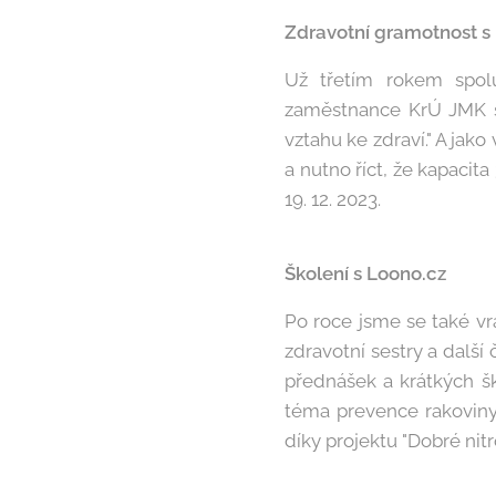
Zdravotní gramotnost s 
Už třetím rokem spol
zaměstnance KrÚ JMK s 
vztahu ke zdraví." A jako
a nutno říct, že kapacit
19. 12. 2023.
Školení s Loono.cz
Po roce jsme se také vrá
zdravotní sestry a další
přednášek a krátkých š
téma prevence rakoviny
díky projektu "Dobré nitro