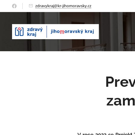
zdravykraj@kr-jihomoravsky.cz
Prev
zam
V roce 2023 se Projekt 