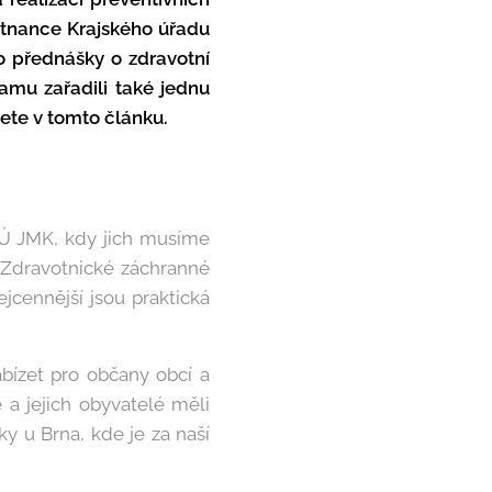
ěstnance Krajského úřadu
o přednášky o zdravotní
amu zařadili také jednu
tete v tomto článku.
rÚ JMK, kdy jich musíme
i Zdravotnické záchranné
jcennější jsou praktická
abízet pro občany obcí a
 a jejich obyvatelé měli
ky u Brna, kde je za naší