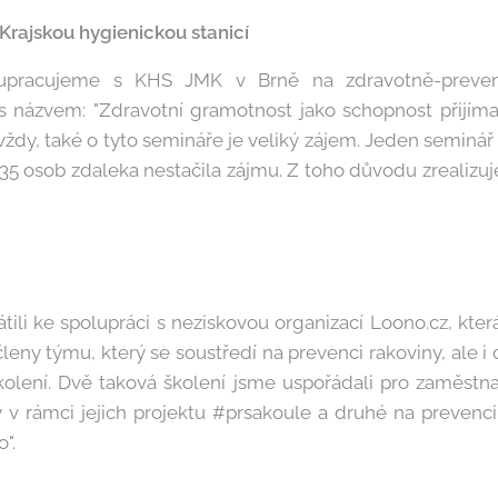
Krajskou hygienickou stanicí
upracujeme s KHS JMK v Brně na zdravotně-prevent
názvem: "Zdravotní gramotnost jako schopnost přijíma
 vždy, také o tyto semináře je veliký zájem. Jeden seminář 
a 35 osob zdaleka nestačila zájmu. Z toho důvodu zrealiz
tili ke spolupráci s neziskovou organizací Loono.cz, kte
 členy týmu, který se soustředí na prevenci rakoviny, ale 
kolení. Dvě taková školení jsme uspořádali pro zaměst
 v rámci jejich projektu #prsakoule a druhé na preven
".