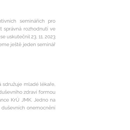
ivních seminářích pro
t správná rozhodnutí ve
se uskutečnil 23. 11. 2023
ujeme ještě jeden seminář
rá sdružuje mladé lékaře,
i duševního zdraví formou
nance KrÚ JMK. Jedno na
ci duševních onemocnění