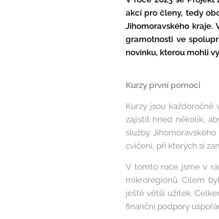
akcí pro členy, tedy ob
Jihomoravského kraje. 
gramotnosti ve spolupr
novinku, kterou mohli v
Kurzy první pomoci
Kurzy jsou každoročně 
zajistit hned několik, 
služby Jihomoravského k
cvičení, při kterých si za
V tomto roce jsme v rám
mikroregionů. Cílem byl
ještě větší užitek. Celk
finanční podpory uspořád