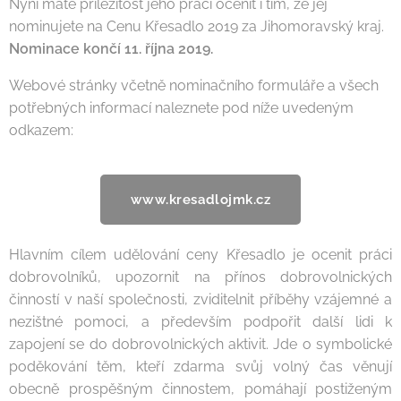
Nyní máte příležitost jeho práci ocenit i tím, že jej
nominujete na Cenu Křesadlo 2019 za Jihomoravský kraj.
Nominace končí 11. října 2019.
Webové stránky včetně nominačního formuláře a všech
potřebných informací naleznete pod níže uvedeným
odkazem:
www.kresadlojmk.cz
Hlavním cílem udělování ceny Křesadlo je ocenit práci
dobrovolníků, upozornit na přínos dobrovolnických
činností v naší společnosti, zviditelnit příběhy vzájemné a
nezištné pomoci, a především podpořit další lidi k
zapojení se do dobrovolnických aktivit. Jde o symbolické
poděkování těm, kteří zdarma svůj volný čas věnují
obecně prospěšným činnostem, pomáhají postiženým