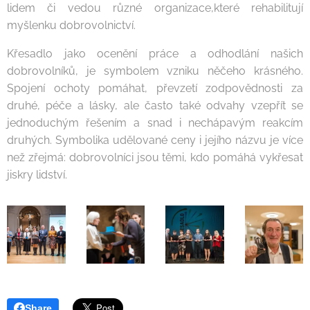
lidem či vedou různé organizace,které rehabilitují
myšlenku dobrovolnictví.
Křesadlo jako ocenění práce a odhodlání našich
dobrovolníků, je symbolem vzniku něčeho krásného.
Spojení ochoty pomáhat, převzetí zodpovědnosti za
druhé, péče a lásky, ale často také odvahy vzepřít se
jednoduchým řešením a snad i nechápavým reakcím
druhých. Symbolika udělované ceny i jejího názvu je více
než zřejmá: dobrovolníci jsou těmi, kdo pomáhá vykřesat
jiskry lidství.
Share