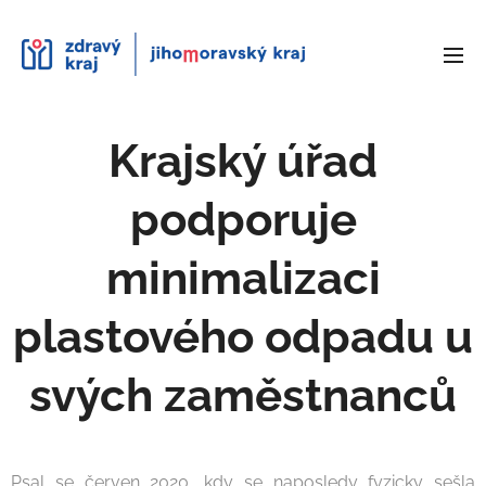
Krajský úřad
podporuje
minimalizaci
plastového odpadu u
svých zaměstnanců
Psal se červen 2020, kdy se naposledy fyzicky sešla