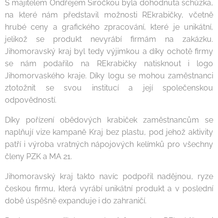
S majitelem Ondřejem Širočkou byla dohodnuta schůzka,
na které nám představil možnosti REkrabičky, včetně
hrubé ceny a grafického zpracování, které je unikátní,
jelikož se produkt nevyrábí firmám na zakázku.
Jihomoravský kraj byl tedy výjimkou a díky ochotě firmy
se nám podařilo na REkrabičky natisknout i logo
Jihomorvaského kraje. Díky logu se mohou zaměstnanci
ztotožnit se svou institucí a její společenskou
odpovědností.
Díky pořízení obědových krabiček zaměstnancům se
naplňují vize kampaně Kraj bez plastu, pod jehož aktivity
patří i výroba vratných nápojových kelímků pro všechny
členy PZK a MA 21.
Jihomoravský kraj takto navíc podpořil nadějnou, ryze
českou firmu, která vyrábí unikátní produkt a v poslední
době úspěšně expanduje i do zahraničí.