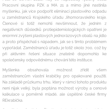
Pracovní skupina PZK a MA 21 a mimo jiné nastínila
myšlenku, jak více podpořit eliminaci plastového odpadu
u zaměstnanců Krajského úřadu Jihomoravského kraje.
Členové si totiž nemohli nevšimnout, že jedním z
negativních důsledků protiepidemiologických opatření je
enormní zvýšení plastových jednorázových obalů na jídlo
a proto přispěchali s nápadem, jak se s tímto problémem
vypořádat. Zaměstnanců úřadu je totiž okolo 700, což by
při aktivním řešení situace znatelně dopomohlo ke
společensky odpovědnému chování této instituce.
Myšlenka obsahovala možnost zřídit všem
zaměstnancům vlastní krabičky pro opakované použití.
Na základě průzkumu trhu, který v rámci tohoto produktu
není nijak velký, byla poptána možnost výroby a cenové
kalkulace u poměrně mladé, ale úspěšné české firmy
REkrabička.