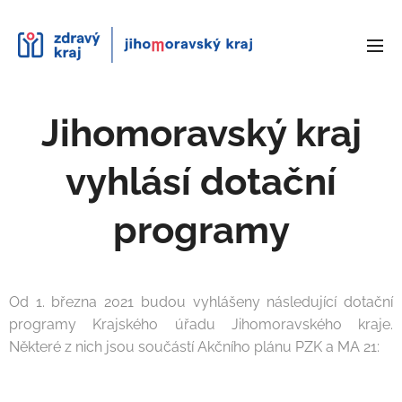
Jihomoravský kraj
vyhlásí dotační
programy
Od 1. března 2021 budou vyhlášeny následující dotační
programy Krajského úřadu Jihomoravského kraje.
Některé z nich jsou součástí Akčního plánu PZK a MA 21: