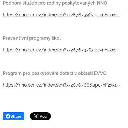
Podpora služeb pro rodiny poskytovaných NNO
https://nno.ecn.cz/index.stm?x=2676739&apc=nF2xx1--
Preventivní programy škol
https://nno.ecn.cz/index.stm?x=2676737&apc=nF2xx1--
Program pro poskytování dotací v oblasti EVVO
https://nno.ecn.cz/index.stm?x=2676766&apc=nF2xx1--
Share