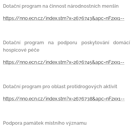
Dotační program na činnost národnostních menšin
https://nno.ecn.cz/index.stm?x=2676743&apc=nF2xx1--
Dotační program na podporu poskytování domácí
hospicové péče
https://nno.ecn.cz/index.stm?x=2676745&apc=nF2xx1--
Dotační program pro oblast protidrogových aktivit
https://nno.ecn.cz/index.stm?x=2676738&apc=nF2xx1--
Podpora památek místního významu