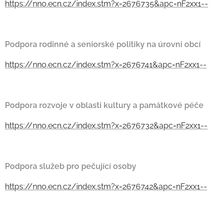
https://nno.ecn.cz/index.stm?x=2676735&apc=nF2xx1--
Podpora rodinné a seniorské politiky na úrovni obcí
https://nno.ecn.cz/index.stm?x=2676741&apc=nF2xx1--
Podpora rozvoje v oblasti kultury a památkové péče
https://nno.ecn.cz/index.stm?x=2676732&apc=nF2xx1--
Podpora služeb pro pečující osoby
https://nno.ecn.cz/index.stm?x=2676742&apc=nF2xx1--