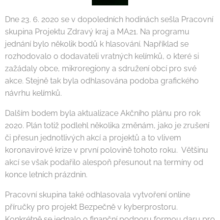
Dne 23. 6. 2020 se v dopoledních hodinách sešla Pracovní
skupina Projektu Zdravý kraj a MA21. Na programu
jednání bylo několik bodů k hlasování. Například se
rozhodovalo o dodavateli vratných kelímků, o které si
zažádaly obce, mikroregiony a sdružení obcí pro své
akce. Stejně tak byla odhlasována podoba grafického
návrhu kelímků.
Dalším bodem byla aktualizace Akčního plánu pro rok
2020. Plán totiž podlehl několika změnám, jako je zrušení
či přesun jednotlivých akcí a projektů a to vlivem
koronavirové krize v první polovině tohoto roku. Většinu
akcí se však podařilo alespoň přesunout na termíny od
konce letních prázdnin.
Pracovní skupina také odhlasovala vytvoření online
příručky pro projekt Bezpečně v kyberprostoru.
Konkrétně se jednalo o finanční podporu formou daru pro