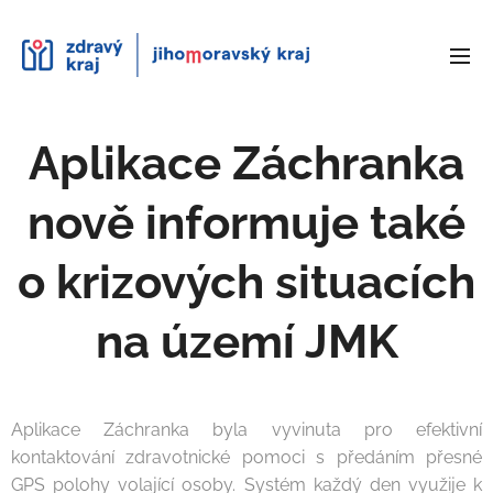
Aplikace Záchranka
nově informuje také
o krizových situacích
na území JMK
Aplikace Záchranka byla vyvinuta pro efektivní
kontaktování zdravotnické pomoci s předáním přesné
GPS polohy volající osoby. Systém každý den využije k