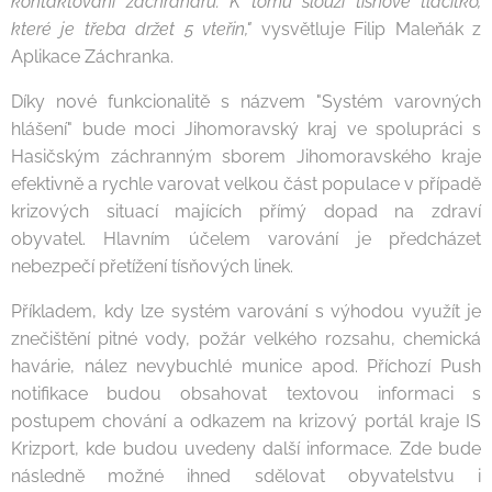
kontaktování záchranářů. K tomu slouží tísňové tlačítko,
které je třeba držet 5 vteřin,"
vysvětluje Filip Maleňák z
Aplikace Záchranka.
Díky nové funkcionalitě s názvem "Systém varovných
hlášení" bude moci Jihomoravský kraj ve spolupráci s
Hasičským záchranným sborem Jihomoravského kraje
efektivně a rychle varovat velkou část populace v případě
krizových situací majících přímý dopad na zdraví
obyvatel. Hlavním účelem varování je předcházet
nebezpečí přetížení tísňových linek.
Příkladem, kdy lze systém varování s výhodou využít je
znečištění pitné vody, požár velkého rozsahu, chemická
havárie, nález nevybuchlé munice apod. Příchozí Push
notifikace budou obsahovat textovou informaci s
postupem chování a odkazem na krizový portál kraje IS
Krizport, kde budou uvedeny další informace. Zde bude
následně možné ihned sdělovat obyvatelstvu i